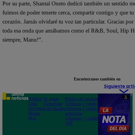
Por su parte, Shantal Oneto dedicó también un sentido m
fuimos de poder tenerte cerca, compartir contigo y que tu 
corazón. Jamás olvidaré tu voz tan particular. Gracias p
toda esa onda que amábamos como el R&B, Soul, Hip Ho
siempre, Manu!”.
Encuéntranos también en
Siguiente artí
Teléfono: 219
X
Política
Te ayudo
Política de privacidad
1000
Lima
Tendencias
Términos y condiciones
Av. San
Deportes
Espectáculos
Términos y condiciones
Felipe 968
Mundo
aplicación
Jesús María
Perú
Términos y Condiciones
APP