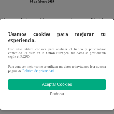
04 de febrero 2019
Fue uno de los participantes que más sorprendió al jurado
‘La Voz Perú’, pero lamentablemente partió al cielo duran
Usamos cookies para mejorar tu
quien en el año 2013 alcanzara la fama por su participaci
experiencia.
dieron a conocer muchos de sus familiares y amigos en las
Este sitio utiliza cookies para analizar el tráfico y personalizar
contenido. Si estás en la
Unión Europea
, tus datos se gestionarán
según el
RGPD
.
Para conocer mejor como se utilizan tus datos te invitamos leer nuestra
Política de privacidad
pagina de
.
Aceptar Cookies
Un triste adiós
Rechazar