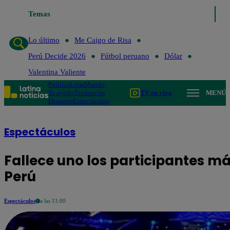
Temas
Lo último
Me Caig
Lo último
Me Caigo de Risa
Perú Decide 2026
Fútbol peruano
Dólar
Valentina Valiente
Política
Lima
Mundo
Te ayudo
Tendencias
TV en vivo
MENÚ
Deportes
Espectáculos
Espectáculos
Fallece uno los participantes m
Perú
Espectáculos
a las 11:00