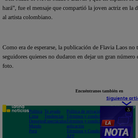
hará”, fue el mensaje que compartió la joven actriz en la 
al artista colombiano.
Como era de esperarse, la publicación de Flavia Laos no t
seguidores quienes no dudaron en dejar un gran número 
foto.
Encuéntranos también en
Siguiente artí
Teléfono: 219
X
Política
Te ayudo
Política de privacidad
1000
Lima
Tendencias
Términos y condiciones
Av. San
Deportes
Espectáculos
Términos y condiciones
Felipe 968
Mundo
aplicación
Jesús María
Perú
Términos y Condiciones
APP