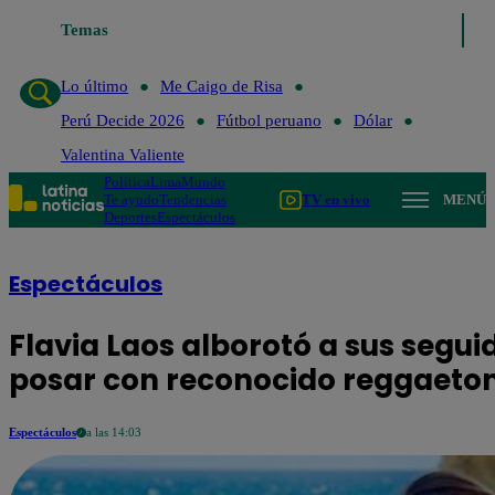
Lo último
Temas
Me Caigo de Risa
Perú Decide 2026
Fútbol perua
Lo último
Me Caigo de Risa
Perú Decide 2026
Fútbol peruano
Dólar
Valentina Valiente
Política
Lima
Mundo
Te ayudo
Tendencias
TV en vivo
MENÚ
Deportes
Espectáculos
Espectáculos
Flavia Laos alborotó a sus segui
posar con reconocido reggaeto
Espectáculos
a las 14:03