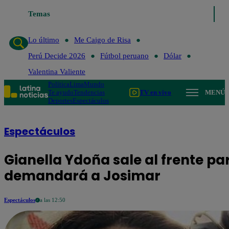
Temas
Lo último
Me Caigo de Risa
P
Lo último
Me Caigo de Risa
Perú Decide 2026
Fútbol peruano
Dólar
Valentina Valiente
Política
Lima
Mundo
Te ayudo
Tendencias
TV en vivo
MENÚ
Deportes
Espectáculos
Espectáculos
Gianella Ydoña sale al frente pa
demandará a Josimar
Espectáculos
a las 12:50