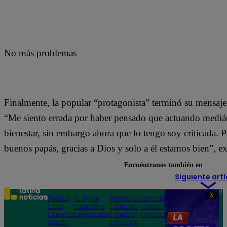
No más problemas
Finalmente, la popular “protagonista” terminó su mensaje 
“Me siento errada por haber pensado que actuando mediá
bienestar, sin embargo ahora que lo tengo soy criticada.
buenos papás, gracias a Dios y solo a él estamos bien”, e
Encuéntranos también en
Siguiente artí
Teléfono: 219
X
Política
Te ayudo
Política de privacidad
1000
Lima
Tendencias
Términos y condiciones
Av. San
Deportes
Espectáculos
Términos y condiciones
Felipe 968
Mundo
aplicación
Jesús María