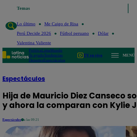
Temas
Lo último
Me Caigo de Risa
Per
Lo último
Me Caigo de Risa
Perú Decide 2026
Fútbol peruano
Dólar
Valentina Valiente
Política
Lima
Mundo
Te ayudo
Tendencias
TV en vivo
MENÚ
Deportes
Espectáculos
Espectáculos
Hija de Mauricio Diez Canseco so
y ahora la comparan con Kylie 
Espectáculos
a las 09:21