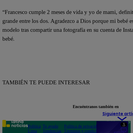
“Francesco cumple 2 meses de vida y yo de mami, definit
grande entre los dos. Agradezco a Dios porque mi bebé est
modelo tras compartir una fotografía en su cuenta de Inst
bebé.
TAMBIÉN TE PUEDE INTERESAR
Encuéntranos también en
Siguiente artí
Teléfono: 219
X
Política
Te ayudo
Política de privacidad
1000
Lima
Tendencias
Términos y condiciones
Av. San