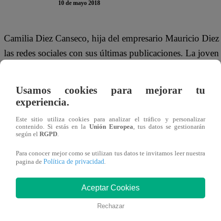
10 de mayo 2018
Camilia Diez Canseco, hija del empresario Mauricio Diez
las redes sociales con sus últimas publicaciones. La joven
cuenta oficial de Instagram para compartir las imágenes 
comentarios.
Usamos cookies para mejorar tu
experiencia.
Este sitio utiliza cookies para analizar el tráfico y personalizar
contenido. Si estás en la
Unión Europea
, tus datos se gestionarán
Como se puede ver en las fotografías, Camila lució un dim
según el
RGPD
.
mil seguidores. Incluso, muchos de ellos no dudaron en
Para conocer mejor como se utilizan tus datos te invitamos leer nuestra
Kardashían, Kylie Jenner por su esbelta figura.
Política de privacidad
pagina de
.
Aceptar Cookies
Rechazar