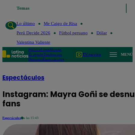
o de Risa
Temas
Perú Decide 2026
Fútbol peruano
Dólar
Valentina Valient
Lo último
Me Caigo de Risa
Perú Decide 2026
Fútbol peruano
Dólar
Valentina Valiente
Política
Lima
Mundo
Te ayudo
Tendencias
TV en vivo
MENÚ
Deportes
Espectáculos
Espectáculos
Instagram: Mayra Goñi se desnu
fans
Espectáculos
a las 15:43