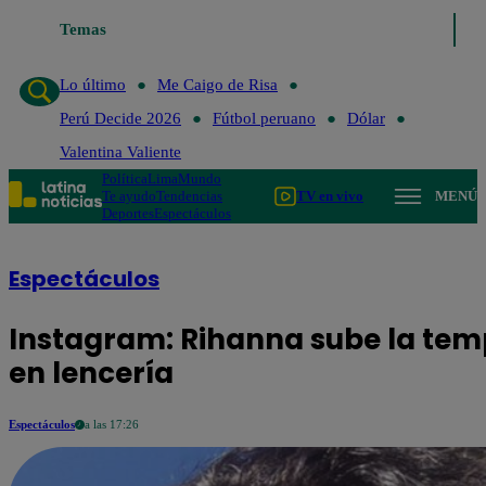
Temas
Lo último
Me Caigo de Risa
Perú
Lo último
Me Caigo de Risa
Perú Decide 2026
Fútbol peruano
Dólar
Valentina Valiente
Política
Lima
Mundo
Te ayudo
Tendencias
TV en vivo
MENÚ
Deportes
Espectáculos
Espectáculos
Instagram: Rihanna sube la tem
en lencería
Espectáculos
a las 17:26