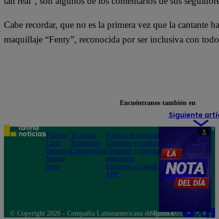
tan real”, son algunos de los comentarios de sus seguidore
Cabe recordar, que no es la primera vez que la cantante ha
maquillaje “Fenty”, reconocida por ser inclusiva con todo
Encuéntranos también en
Siguiente artí
Teléfono: 219
X
Política
Te ayudo
Política de privacidad
1000
Lima
Tendencias
Términos y condiciones
Av. San
Deportes
Espectáculos
Términos y condiciones
Felipe 968
Mundo
aplicación
Jesús María
Perú
Términos y Condiciones
APP
© Copyright 2026 - Compañía Latinoamericana de Radio Difusión S.A.
Síguenos