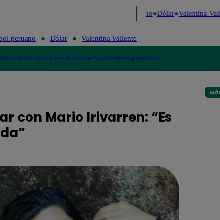
aigo de Risa
Perú Decide 2026
Fútbol peruano
Dólar
Valentina Vali
bol peruano
Dólar
Valentina Valiente
lítica
Lima
Mundo
Te ayudo
Tendencias
Deportes
Espectáculos
Más
r con Mario Irivarren: “Es
ida”