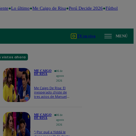
ente
Lo último
Me Caigo de Risa
Perú Decide 2026
Fútbol peruano
TV en vivo
MENÚ
 vistos ahora
ME CAIGO
06 de
DE RISA
agosto
2026
Me Caigo De Risa: El
inesperado chiste de
tres actos de Manuel
Gold que hizo
explotar a todo el set
ME CAIGO
06 de
DE RISA
agosto
2026
"¿Por qué a Yiddá le