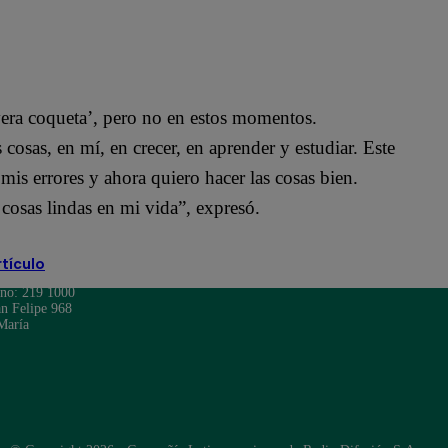
avera coqueta’, pero no en estos momentos.
cosas, en mí, en crecer, en aprender y estudiar. Este
is errores y ahora quiero hacer las cosas bien.
cosas lindas en mi vida”, expresó.
rtículo
ono: 219 1000
n Felipe 968
María