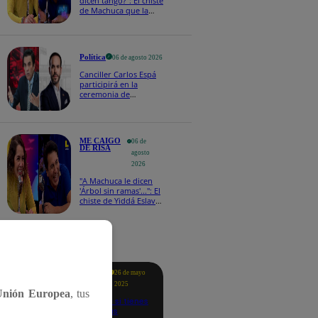
dicen tango?": El chiste
de Machuca que la
hizo reaccionar así en
Me caigo de risa
Política
06 de agosto 2026
Canciller Carlos Espá
participirá en la
ceremonia de
posesión presidencial
de Abelardo de la
Espriella en Colombia
ME CAIGO
06 de
DE RISA
agosto
2026
"A Machuca le dicen
'Árbol sin ramas'...": El
chiste de Yiddá Eslava
que hizo explotar de
risa a todos
tacados
Te
26 de mayo
ayudo
2025
Unión Europea
, tus
Revisa si tienes
deudas