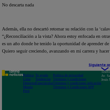
No descarta nada
Además, ella no descartó retomar su relación con la ‘cal
“¿Reconciliación a la vista? Ahora estoy enfocada en otras 
es un año donde he tenido la oportunidad de aprender de m
Quiero seguir creciendo, avanzando en mi carrera y hacer 
Siguiente a
Teléf
Política
Te ayudo
Política de privacidad
Av. Sa
Lima
Tendencias
Términos y condiciones
Jesús 
Deportes
Espectáculos
Términos y condiciones aplicación
Mundo
Términos y Condiciones APP
Perú