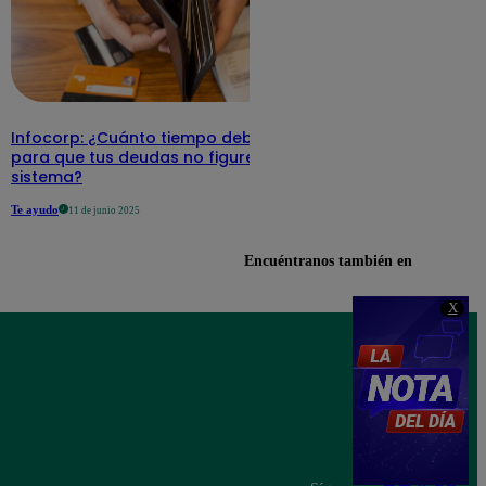
Infocorp: ¿Cuánto tiempo debe pasar
para que tus deudas no figuren en su
sistema?
Te ayudo
11 de junio 2025
Encuéntranos también en
X