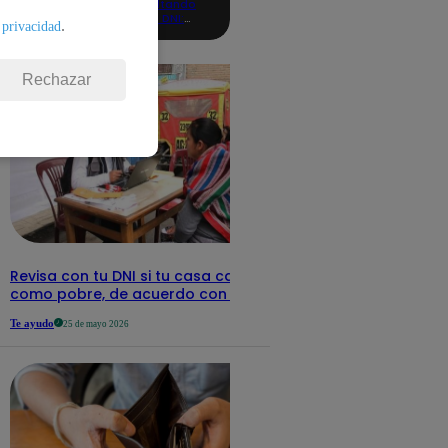
consultando
con tu DNI:
.
 privacidad
aquí los
detalles
Rechazar
Revisa con tu DNI si tu casa califica
como pobre, de acuerdo con el Sisfoh
Te ayudo
25 de mayo 2026