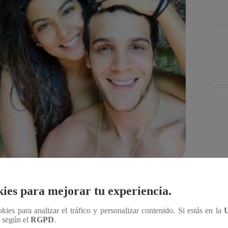
Des
ies para mejorar tu experiencia.
Compartir
ookies para analizar el tráfico y personalizar contenido. Si estás en la
n según el
RGPD
.