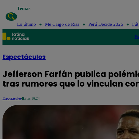
Temas
Lo último
Me Caigo de Risa
Perú Decide 2026
Fút
Po
Espectáculos
Jefferson Farfán publica polém
tras rumores que lo vinculan co
Espectáculos
a las 16:24