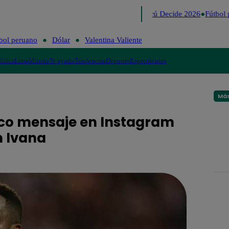
Lo último
Me Caigo de Risa
Perú Decide 2026
Fútbol 
bol peruano
Dólar
Valentina Valiente
lítica
Lima
Mundo
Te ayudo
Tendencias
Deportes
Espectáculos
Más
ico mensaje en Instagram
n Ivana