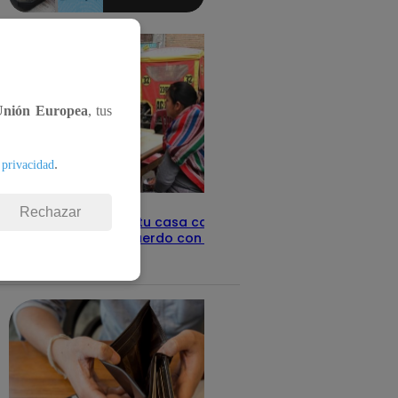
aquí los
detalles
Unión Europea
, tus
.
 privacidad
Rechazar
Revisa con tu DNI si tu casa califica
como pobre, de acuerdo con el Sisfoh
Te ayudo
25 de mayo 2026