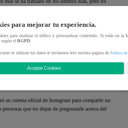
les más se ha hablado en los últimos días, pero no
a gran cantidad de rumores que señalaban una
urbe, quien a pocos días de terminar su romance con
ies para mejorar tu experiencia.
dor.
ookies para analizar el tráfico y personalizar contenido. Si estás en la
n según el
RGPD
.
como se utilizan tus datos te invitamos leer nuestra pagina de
Política de
te estaban iniciando una relación amorosa, el
nzález a través de un mensaje que “Se están
Aceptar Cookies
entaran de forma exagerada.
izó su cuenta oficial de Instagram para compartir un
s personas que no dejan de preguntarle acerca del