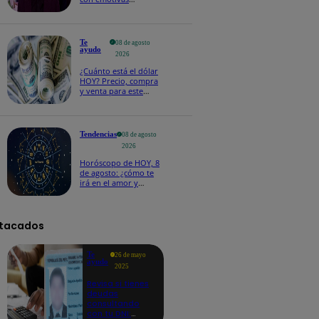
palabras: “Lo voy a
extrañar muchísimo”!
Te
08 de agosto
ayudo
2026
¿Cuánto está el dólar
HOY? Precio, compra
y venta para este
sábado 8 de agosto
Tendencias
08 de agosto
2026
Horóscopo de HOY, 8
de agosto: ¿cómo te
irá en el amor y
trabajo, según la IA?
tacados
Te
26 de mayo
ayudo
2025
Revisa si tienes
deudas
consultando
con tu DNI: