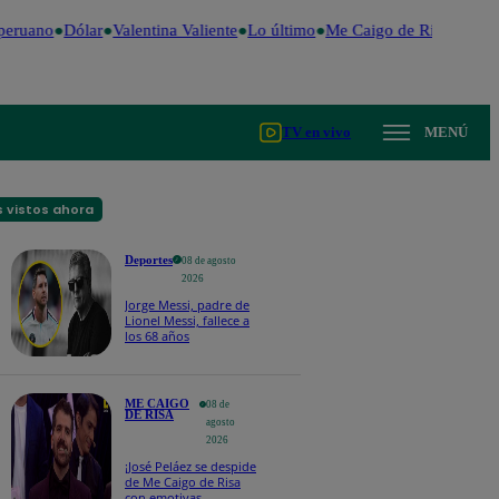
peruano
Dólar
Valentina Valiente
Lo último
Me Caigo de Risa
Perú D
TV en vivo
MENÚ
 vistos ahora
Deportes
08 de agosto
2026
Jorge Messi, padre de
Lionel Messi, fallece a
los 68 años
ME CAIGO
08 de
DE RISA
agosto
2026
¡José Peláez se despide
de Me Caigo de Risa
con emotivas