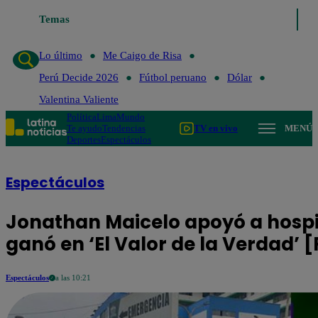
Temas
Lo último
Me Caigo de Ris
Lo último
Me Caigo de Risa
Perú Decide 2026
Fútbol peruano
Dólar
Valentina Valiente
Política
Lima
Mundo
Te ayudo
Tendencias
TV en vivo
MENÚ
Deportes
Espectáculos
Espectáculos
Jonathan Maicelo apoyó a hospit
ganó en ‘El Valor de la Verdad’ 
Espectáculos
a las 10:21