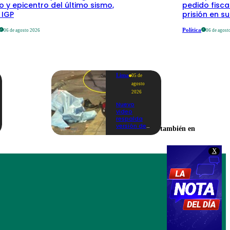
o y epicentro del último sismo,
pedido fisca
 IGP
prisión en s
Política
06 de agosto 2026
06 de agost
Lima
05 de
agosto
2026
Nuevo
video
respalda
versión de
Encuéntranos también en
empresario
que abatió
a
X
delincuente
e hirió a
otro