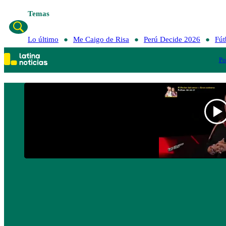
Temas
Lo último
Me Caigo de Risa
Perú Decide 2026
Fút
Po