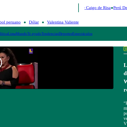
Lo último
Me Caigo de Risa
Perú De
bol peruano
Dólar
Valentina Valiente
lítica
Lima
Mundo
Te ayudo
Tendencias
Deportes
Espectáculos
L
d
W
r
“
m
p
v
V