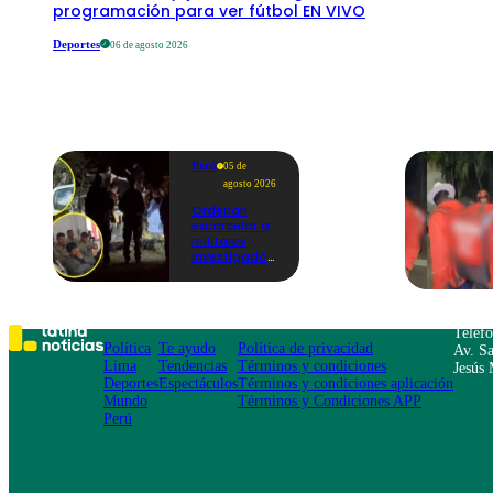
programación para ver fútbol EN VIVO
Deportes
06 de agosto 2026
Perú
05 de
agosto 2026
Ordenan
excarcelar a
militares
investigados
por muerte
de jóvenes
durante
operativo en
Colcabamba
Teléf
Política
Te ayudo
Política de privacidad
Av. Sa
Lima
Tendencias
Términos y condiciones
Jesús 
Deportes
Espectáculos
Términos y condiciones aplicación
Mundo
Términos y Condiciones APP
Perú