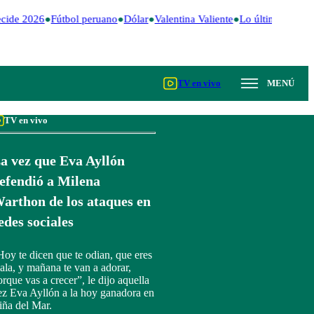
cide 2026
Fútbol peruano
Dólar
Valentina Valiente
Lo último
Me Ca
TV en vivo
MENÚ
TV en vivo
a vez que Eva Ayllón
efendió a Milena
arthon de los ataques en
edes sociales
Hoy te dicen que te odian, que eres
ala, y mañana te van a adorar,
orque vas a crecer”, le dijo aquella
ez Eva Ayllón a la hoy ganadora en
iña del Mar.