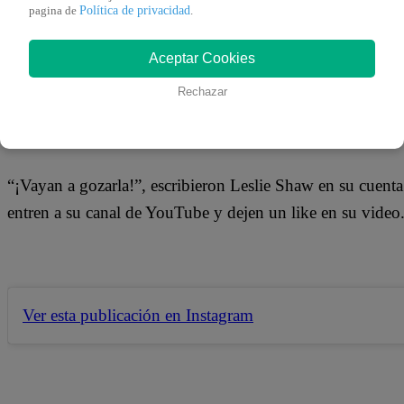
Política de privacidad
pagina de
.
Leslie Shaw en colaboración con Thalía y Farina estrenar
Aceptar Cookies
nuevo tema de la cantante nacional fue todo un éxito y en
Rechazar
reproducciones.
“¡Vayan a gozarla!”, escribieron Leslie Shaw en su cuenta
entren a su canal de YouTube y dejen un like en su video
Ver esta publicación en Instagram