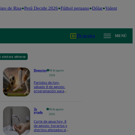
go de Risa
Perú Decide 2026
Fútbol peruano
Dólar
Valentina Valien
TV en vivo
MENÚ
 vistos ahora
Deportes
08 de agosto
2026
Partidos de hoy,
sábado 8 de agosto:
programación para
ver fútbol EN VIVO
Te
08 de agosto
ayudo
2026
Corte de agua hoy, 8
de agosto: horarios y
distritos afectados sin
el servicio de Sedapal