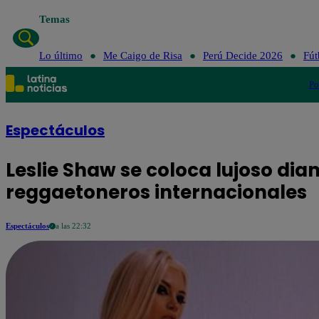
Temas
Lo último
Me Caigo de Risa
Perú Dec
Lo último
Me Caigo de Risa
Perú Decide 2026
Fút
Po
Espectáculos
Leslie Shaw se coloca lujoso diam
reggaetoneros internacionales
Espectáculos
a las 22:32