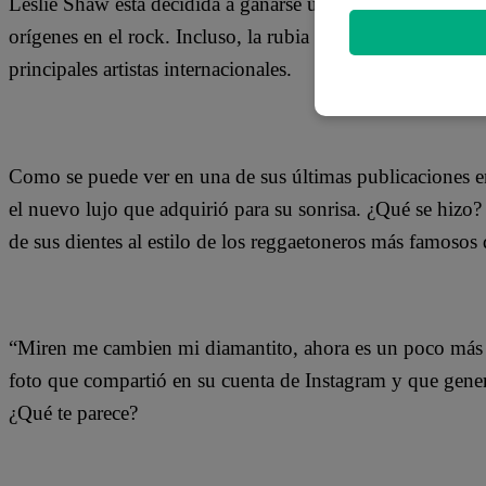
Leslie Shaw está decidida a ganarse un nombre dentro del
orígenes en el rock. Incluso, la rubia está incorporando ci
principales artistas internacionales.
Como se puede ver en una de sus últimas publicaciones e
el nuevo lujo que adquirió para su sonrisa. ¿Qué se hiz
de sus dientes al estilo de los reggaetoneros más famoso
“Miren me cambien mi diamantito, ahora es un poco más g
foto que compartió en su cuenta de Instagram y que gener
¿Qué te parece?