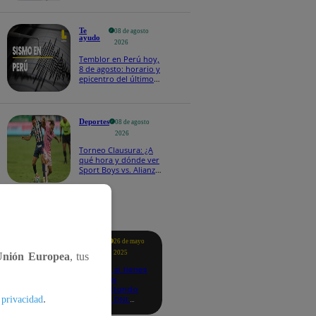
Te
08 de agosto
ayudo
2026
Temblor en Perú hoy,
8 de agosto: horario y
epicentro del último
sismo, según IGP
Deportes
08 de agosto
2026
Torneo Clausura: ¿A
qué hora y dónde ver
Sport Boys vs. Alianza
Lima por la fecha 4?
tacados
Te
26 de mayo
ayudo
2025
Unión Europea
, tus
Revisa si tienes
deudas
consultando
.
con tu DNI:
 privacidad
aquí los