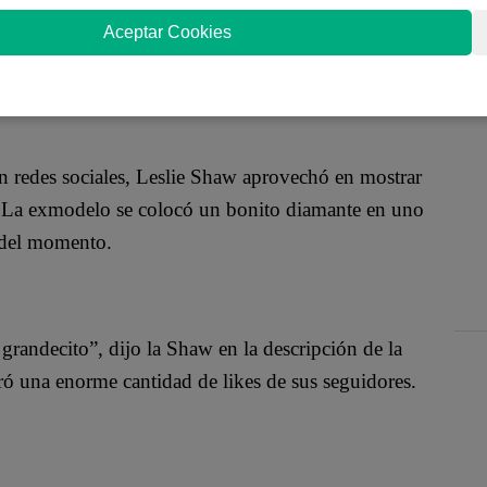
 género urbano y ve casi imposible regresar a sus
Aceptar Cookies
ertos detalles en su look para emular a los
n redes sociales, Leslie Shaw aprovechó en mostrar
o? La exmodelo se colocó un bonito diamante en uno
s del momento.
randecito”, dijo la Shaw en la descripción de la
ó una enorme cantidad de likes de sus seguidores.