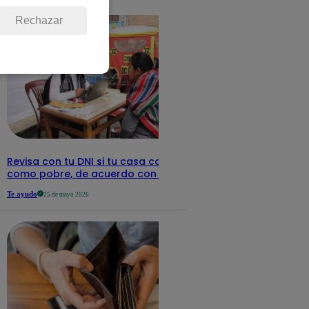
detalles
Rechazar
Revisa con tu DNI si tu casa califica
como pobre, de acuerdo con el Sisfoh
Te ayudo
25 de mayo 2026