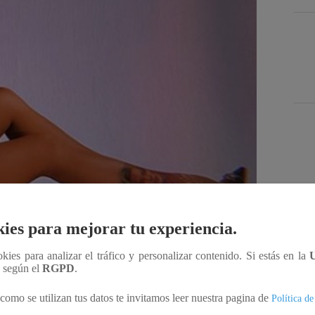
Des
ies para mejorar tu experiencia.
ookies para analizar el tráfico y personalizar contenido. Si estás en la
Compartir
n según el
RGPD
.
como se utilizan tus datos te invitamos leer nuestra pagina de
Política de