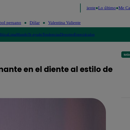
ide 2026
Fútbol peruano
Dólar
Valentina Valiente
Lo último
Me Cai
bol peruano
Dólar
Valentina Valiente
lítica
Lima
Mundo
Te ayudo
Tendencias
Deportes
Espectáculos
Más
ante en el diente al estilo de