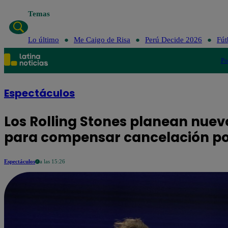
Temas
Lo último
Me Caigo de Risa
Perú Decide 2026
Fút
Po
Espectáculos
Los Rolling Stones planean nue
para compensar cancelación po
Espectáculos
a las 15:26