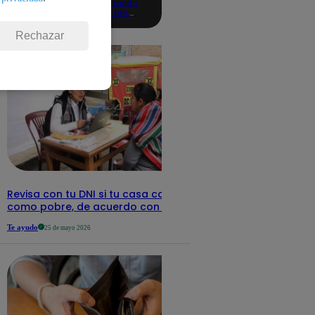
consultando
con tu DNI:
aquí los
detalles
Rechazar
Revisa con tu DNI si tu casa califica
como pobre, de acuerdo con el Sisfoh
Te ayudo
25 de mayo 2026