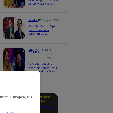
dicen tango?": El chiste
de Machuca que la
hizo reaccionar así en
Me caigo de risa
Política
06 de agosto 2026
Canciller Carlos Espá
participirá en la
ceremonia de
posesión presidencial
de Abelardo de la
Espriella en Colombia
ME CAIGO
06 de
DE RISA
agosto
2026
"A Machuca le dicen
'Árbol sin ramas'...": El
chiste de Yiddá Eslava
que hizo explotar de
risa a todos
tacados
Unión Europea
, tus
Te
26 de mayo
ayudo
2025
Revisa si tienes
deudas
.
 privacidad