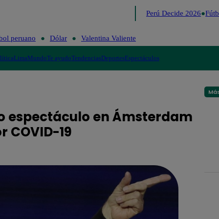
Lo último
Me Caigo de Risa
Perú Decide 2026
Fútbo
bol peruano
Dólar
Valentina Valiente
lítica
Lima
Mundo
Te ayudo
Tendencias
Deportes
Espectáculos
Más
vo espectáculo en Ámsterdam
r COVID-19