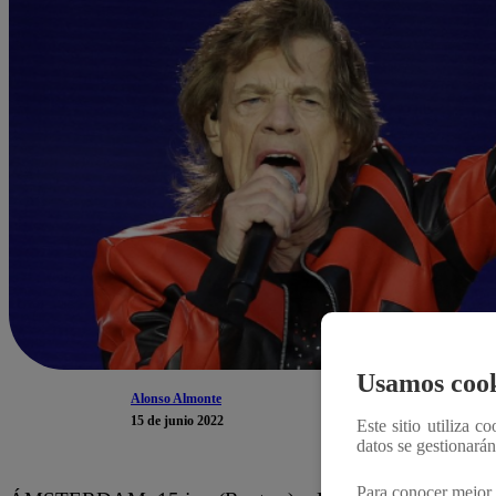
Usamos cook
Alonso Almonte
15 de junio 2022
Este sitio utiliza c
datos se gestionará
Para conocer mejor 