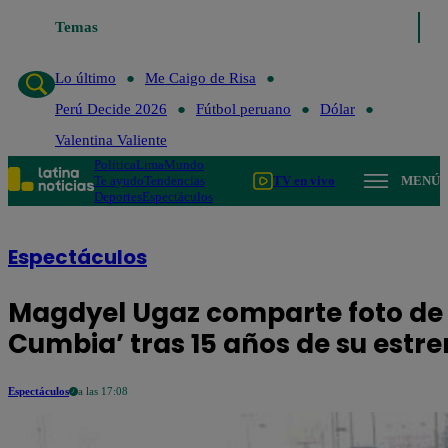
Temas
Lo último
Me Caigo de Risa
Perú Decide 2026
Lo último
Me Caigo de Risa
Perú Decide 2026
Fútbol peruano
Dólar
Valentina Valiente
Política
Lima
Mundo
Te ayudo
Tendencias
TV en vivo
MENÚ
Deportes
Espectáculos
Espectáculos
Magdyel Ugaz comparte foto de ‘
Cumbia’ tras 15 años de su estr
Espectáculos
a las 17:08