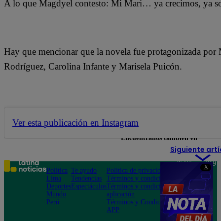
A lo que Magdyel contesto: Mi Mari… ya crecimos, ya s
Hay que mencionar que la novela fue protagonizada por
Rodríguez, Carolina Infante y Marisela Puicón.
Ver esta publicación en Instagram
Encuéntranos también en
Siguiente artí
Teléfono: 219
X
Política
Te ayudo
Política de privacidad
1000
Lima
Tendencias
Términos y condiciones
Av. San
Deportes
Espectáculos
Términos y condiciones
Felipe 968
Mundo
aplicación
Jesús María
Perú
Términos y Condiciones
APP