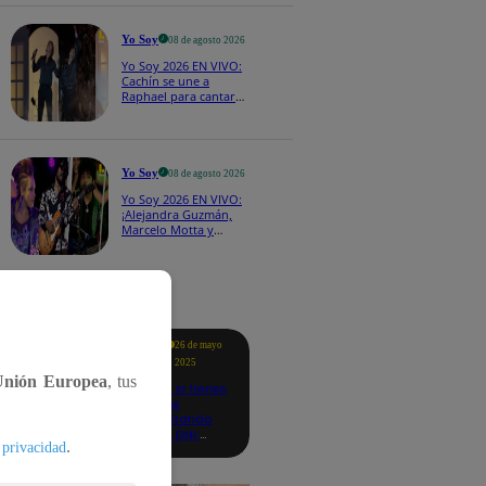
CASTING EN VIVO
Yo Soy
08 de agosto 2026
Yo Soy 2026 EN VIVO:
Cachín se une a
Raphael para cantar
una espectacular
versión de “Amor mío”
Yo Soy
08 de agosto 2026
Yo Soy 2026 EN VIVO:
¡Alejandra Guzmán,
Marcelo Motta y
Cerati dejan el rock y
se lanzan a la cumbia!
tacados
Te
26 de mayo
ayudo
2025
Unión Europea
, tus
Revisa si tienes
deudas
consultando
con tu DNI:
.
 privacidad
aquí los
detalles