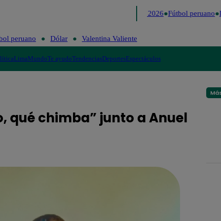
Lo último
Me Caigo de Risa
Perú Decide 2026
Fútbol peruano
D
bol peruano
Dólar
Valentina Valiente
lítica
Lima
Mundo
Te ayudo
Tendencias
Deportes
Espectáculos
Más
, qué chimba” junto a Anuel