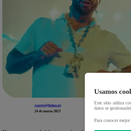
Usamos cook
Este sitio utiliza c
scastro@latina.pe
datos se gestionará
24 de marzo 2023
Para conocer mejor 