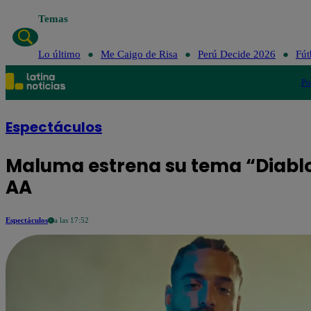
Temas
Lo último
Me Caigo de Risa
Perú Decide 2026
Fút
Po
Espectáculos
Maluma estrena su tema “Diablo
AA
Espectáculos
a las 17:52