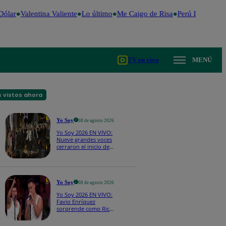
ólar
Valentina Valiente
Lo último
Me Caigo de Risa
Perú Decide 20
TV en vivo
MENÚ
 vistos ahora
Yo Soy
08 de agosto 2026
Yo Soy 2026 EN VIVO:
Nueve grandes voces
cerraron el inicio de
Yo Soy con “We Are
the Champions”
Yo Soy
08 de agosto 2026
Yo Soy 2026 EN VIVO:
Favio Enríquez
sorprende como Ricky
Martin y pone a bailar
a todos en pleno