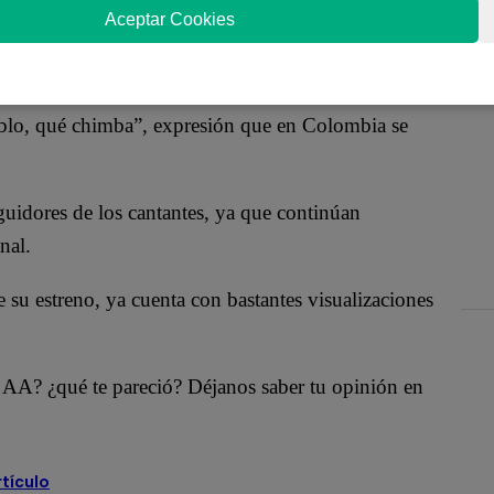
toriqueño sería parte de “Diablo, qué chimba”
Aceptar Cookies
 canción se estrenó, buscando lograr ser tendencia
ablo, qué chimba”, expresión que en Colombia se
uidores de los cantantes, ya que continúan
nal.
e su estreno, ya cuenta con bastantes visualizaciones
AA? ¿qué te pareció? Déjanos saber tu opinión en
rtículo