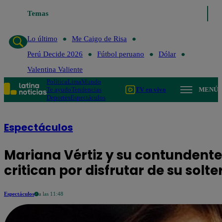
Temas
Lo último
Me Caigo de Risa
Perú D
Lo último
Me Caigo de Risa
Perú Decide 2026
Fútbol peruano
Dólar
Valentina Valiente
Política
Lima
Mundo
Te ayudo
Tendencias
TV en vivo
MENÚ
Deportes
Espectáculos
Espectáculos
Mariana Vértiz y su contundente
critican por disfrutar de su solte
Espectáculos
a las 11:48