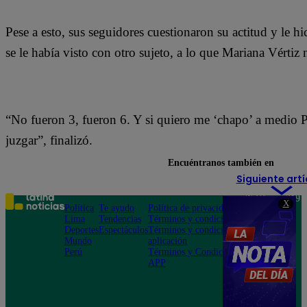
Pese a esto, sus seguidores cuestionaron su actitud y le h
se le había visto con otro sujeto, a lo que Mariana Vértiz
“No fueron 3, fueron 6. Y si quiero me ‘chapo’ a medio 
juzgar”, finalizó.
Encuéntranos también en
Siguiente artí
Teléfono: 219
X
Política
Te ayudo
Política de privacidad
1000
Lima
Tendencias
Términos y condiciones
Av. San
Deportes
Espectáculos
Términos y condiciones
Felipe 968
Mundo
aplicación
Jesús María
Perú
Términos y Condiciones
APP