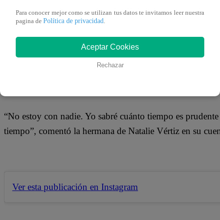
05 de mayo 2019
Para conocer mejor como se utilizan tus datos te invitamos leer nuestra
Política de privacidad
pagina de
.
Mariana Vértiz, expareja de Gino Pesaressi, publicó un co
Aceptar Cookies
terminar con las constantes críticas de la que ha sido víc
Rechazar
una fiesta.
“No estoy con nadie. Yo sabré cuánto tiempo es prudente
tiempo”, comentó la hermana de Natalie Vértiz en su cuen
Ver esta publicación en Instagram