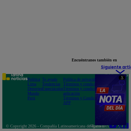
Encuéntranos también en
Siguiente artí
Teléfono: 219
X
Política
Te ayudo
Política de privacidad
1000
Lima
Tendencias
Términos y condiciones
Av. San
Deportes
Espectáculos
Términos y condiciones
Felipe 968
Mundo
aplicación
Jesús María
Perú
Términos y Condiciones
APP
© Copyright 2026 - Compañía Latinoamericana de Radio Difusión S.A.
Síguenos