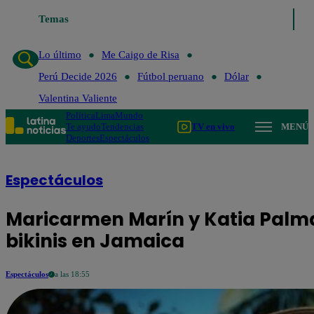
Temas
Lo último
Me Caigo de Risa
Perú 
Lo último
Me Caigo de Risa
Perú Decide 2026
Fútbol peruano
Dólar
Valentina Valiente
Política
Lima
Mundo
Te ayudo
Tendencias
TV en vivo
MENÚ
Deportes
Espectáculos
Espectáculos
Maricarmen Marín y Katia Palma
bikinis en Jamaica
Espectáculos
a las 18:55