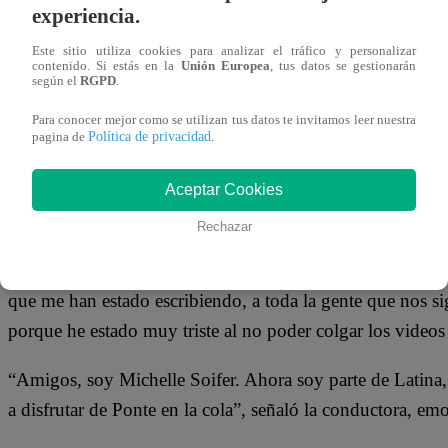
Latina Televisión
experiencia.
sobre estreno
de ‘Ponte en la
Cola’
Este sitio utiliza cookies para analizar el tráfico y personalizar
contenido. Si estás en la
Unión Europea
, tus datos se gestionarán
según el
RGPD
.
ESTRENO PROGRAMADO PARA EL 
Para conocer mejor como se utilizan tus datos te invitamos leer nuestra
Política de privacidad
pagina de
.
Cabe precisar que hace un par de días, la reprogramación 
Aceptar Cookies
programación de Latina, Eric Jurgensen, quien respaldó la
programa en óptimas condiciones.
El estreno será el lun
Rechazar
Michelle también agradeció al público y a sus seguidores
que me han estado escribiendo, a toda la gente que nos s
porque he estado muy triste al no poder colgar los videos
“Amigos, soy Michelle Soifer. Ahora soy parte de Latina,
a disfrutar de Ponte en la cola”, señaló la conductora, em