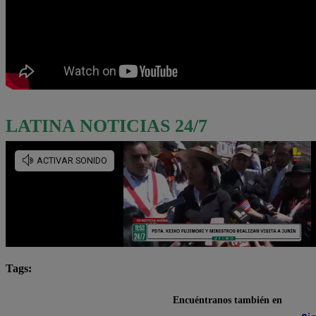
LATINA NOTICIAS 24/7
Tags:
Lo último
Micheille Soifer
Ponte en la cola
Encuéntranos también en