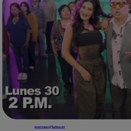
mserrano@latina.pe