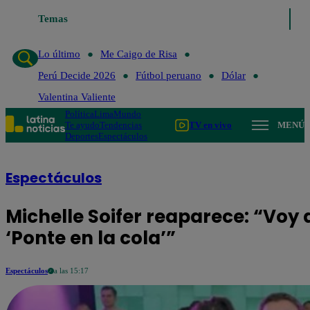
Temas
Lo último
Me Caigo de Risa
Perú De
Lo último
Me Caigo de Risa
Perú Decide 2026
Fútbol peruano
Dólar
Valentina Valiente
Política
Lima
Mundo
Te ayudo
Tendencias
TV en vivo
MENÚ
Deportes
Espectáculos
Espectáculos
Michelle Soifer reaparece: “Voy a
‘Ponte en la cola’”
Espectáculos
a las 15:17