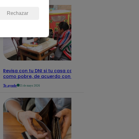
Rechazar
Revisa con tu DNI si tu casa califica
como pobre, de acuerdo con el Sisfoh
Te ayudo
25 de mayo 2026