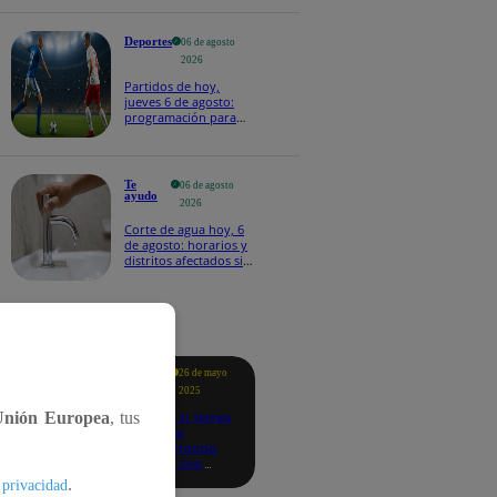
Deportes
06 de agosto
2026
Partidos de hoy,
jueves 6 de agosto:
programación para
ver fútbol EN VIVO
Te
06 de agosto
ayudo
2026
Corte de agua hoy, 6
de agosto: horarios y
distritos afectados sin
el servicio de Sedapal
tacados
Te
26 de mayo
ayudo
2025
Revisa si tienes
Unión Europea
, tus
deudas
consultando
con tu DNI:
aquí los
.
 privacidad
detalles