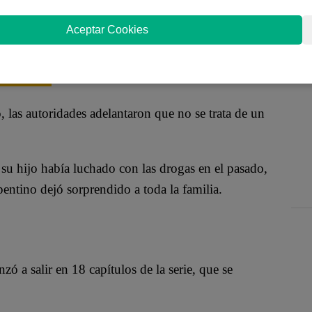
elículas como La decisión de Anne y CSI Miami,
Aceptar Cookies
te fue encontrado el domingo 5 de noviembre sin
alifornia.
, las autoridades adelantaron que no se trata de un
su hijo había luchado con las drogas en el pasado,
entino dejó sorprendido a toda la familia.
anzó a salir en 18 capítulos de la serie, que se