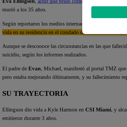
Eva Ellingson
,
actor que brilló como estrella infantil
en p
murió a los 35 años.
Según reportaron los medios internacionales,
el intérpre
vida en su residencia en el condado de San Bernardino, C
Aunque se desconoce las circunstancias en las que falleció
suicidio, según los informes realizados.
El padre de
Evan
, Michael, manifestó al portal TMZ que 
pero estaba mejorando últimamente, y su fallecimiento rep
SU TRAYECTORIA
Ellingson dio vida a Kyle Harmon en
CSI Miami
, y alc
emitieron durante 3 años.