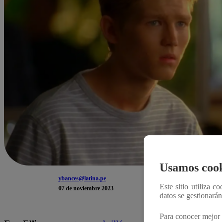
Usamos cook
ybances@latina.pe
Este sitio utiliza c
07 de noviembre 2023
datos se gestionará
Para conocer mejor 