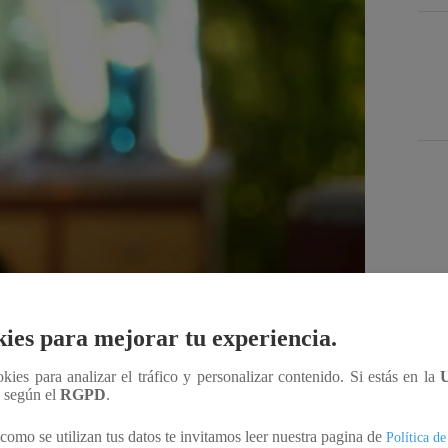
Des
ies para mejorar tu experiencia.
Compartir
ookies para analizar el tráfico y personalizar contenido. Si estás en la
n según el
RGPD
.
como se utilizan tus datos te invitamos leer nuestra pagina de
Política de