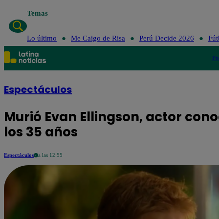
Temas
Lo último
Me Caigo de Risa
Perú Decide 2026
Fút
Po
Espectáculos
Murió Evan Ellingson, actor cono
los 35 años
Espectáculos
a las 12:55