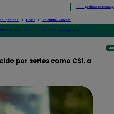
Lo último
Me Caigo de Risa
Perú Decide 2026
Fútbol peruano
D
bol peruano
Dólar
Valentina Valiente
lítica
Lima
Mundo
Te ayudo
Tendencias
Deportes
Espectáculos
Más
cido por series como CSI, a