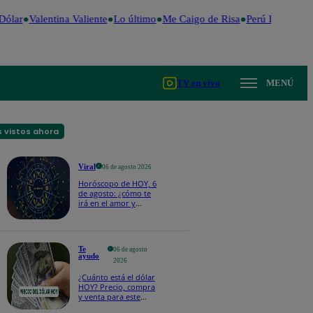
ólar
Valentina Valiente
Lo último
Me Caigo de Risa
Perú Decide 20
TV en vivo
MENÚ
 vistos ahora
Viral
06 de agosto 2026
Horóscopo de HOY, 6
de agosto: ¿cómo te
irá en el amor y
trabajo, según la IA?
Te
06 de agosto
ayudo
2026
¿Cuánto está el dólar
HOY? Precio, compra
y venta para este
jueves 6 de agosto