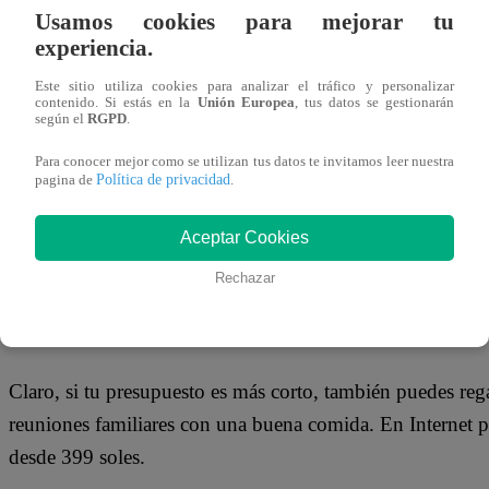
Pero si nuestros niños son todavía muy pequeños, tambi
Usamos cookies para mejorar tu
batería. Así podrán pasear por el parque y divertirse com
experiencia.
podemos encontrar un auto a batería para niños con panta
Este sitio utiliza cookies para analizar el tráfico y personalizar
contenido. Si estás en la
Unión Europea
, tus datos se gestionarán
volumen, y puertas abatibles, desde 589 soles.
según el
RGPD
.
Para conocer mejor como se utilizan tus datos te invitamos leer nuestra
Para nuestros padres:
Política de privacidad
pagina de
.
Si quieres convertirte en el favorito de papá y mamá puedes
Aceptar Cookies
para que puedan disfrutar sus programas favoritos o las ú
Rechazar
el Smart TV 4K de Philips con tecnología Ambilight, por
halos de luz por la parte trasera del televisor, provocand
Claro, si tu presupuesto es más corto, también puedes regal
reuniones familiares con una buena comida. En Internet p
desde 399 soles.