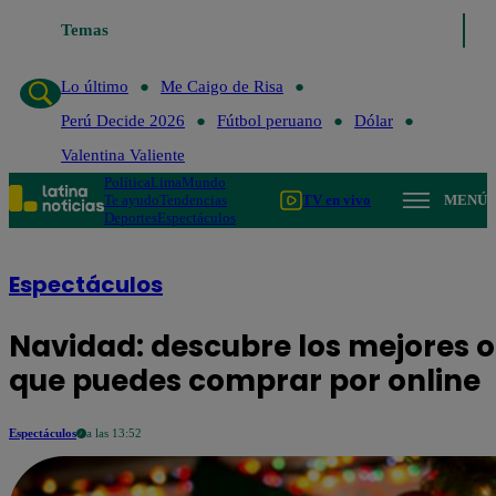
Temas
Lo último
Me Caigo de Ris
Lo último
Me Caigo de Risa
Perú Decide 2026
Fútbol peruano
Dólar
Valentina Valiente
Política
Lima
Mundo
Te ayudo
Tendencias
TV en vivo
MENÚ
Deportes
Espectáculos
Espectáculos
Navidad: descubre los mejores o
que puedes comprar por online
Espectáculos
a las 13:52