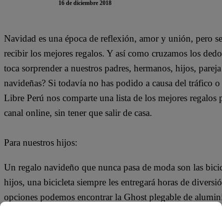
16 de diciembre 2018
Navidad es una época de reflexión, amor y unión, pero se
recibir los mejores regalos. Y así como cruzamos los ded
toca sorprender a nuestros padres, hermanos, hijos, pareja
navideñas? Si todavía no has podido a causa del tráfico o
Libre Perú nos comparte una lista de los mejores regalos 
canal online, sin tener que salir de casa.
Para nuestros hijos:
Un regalo navideño que nunca pasa de moda son las bicicl
hijos, una bicicleta siempre les entregará horas de diversi
opciones podemos encontrar la Ghost plegable de aluminio,