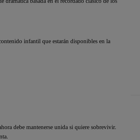
ie dramática basada en el recordado clásico de los
contenido infantil que estarán disponibles en la
ahora debe mantenerse unida si quiere sobrevivir.
nta.