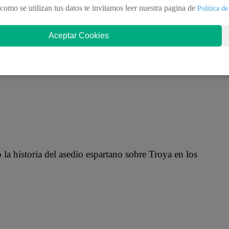
como se utilizan tus datos te invitamos leer nuestra pagina de
Política de
Aceptar Cookies
 la razón: un unicornio animado que solo él puede
 la historia del asedio espartano sobre Troya en los