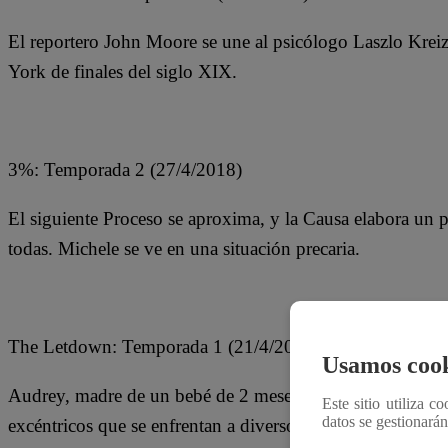
El reportero John Moore se une al psicólogo Laszlo Kreizl
York de finales del siglo XIX.
3%: Temporada 2 (27/4/2018)
El siguiente Proceso se aproxima, y la Causa elabora un pl
todas. Michele se ve en una situación precaria.
The Letdown: Temporada 1 (21/4/2018)
Usamos cook
Audrey, madre de un bebé de 2 meses, se une a un grupo
Este sitio utiliza c
datos se gestionará
excéntricos que se enfrentan a diversos retos y cambios en