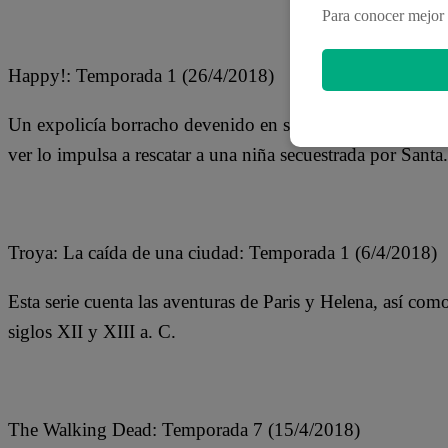
Para conocer mejor 
Happy!: Temporada 1 (26/4/2018)
Un expolicía borracho devenido en sicario está perdiendo
ver lo impulsa a rescatar a una niña secuestrada por Santa.
Troya: La caída de una ciudad: Temporada 1 (6/4/2018)
Esta serie cuenta las aventuras de Paris y Helena, así como
siglos XII y XIII a. C.
The Walking Dead: Temporada 7 (15/4/2018)