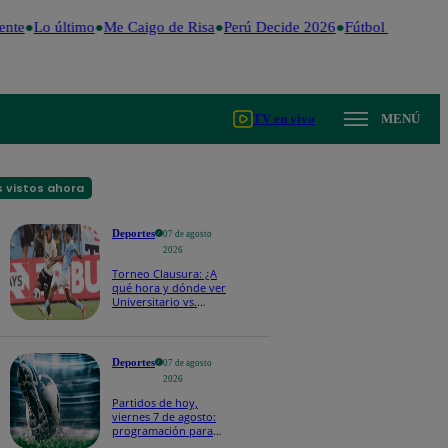
te
Lo último
Me Caigo de Risa
Perú Decide 2026
Fútbol peruano
Dó
TV en vivo
MENÚ
 vistos ahora
Deportes
07 de agosto
2026
Torneo Clausura: ¿A
qué hora y dónde ver
Universitario vs.
Sporting Cristal por la
fecha 4?
Deportes
07 de agosto
2026
Partidos de hoy,
viernes 7 de agosto:
programación para
ver fútbol EN VIVO