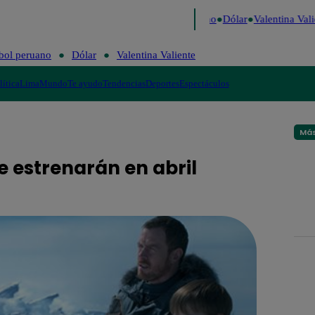
go de Risa
Perú Decide 2026
Fútbol peruano
Dólar
Valentina Valien
bol peruano
Dólar
Valentina Valiente
lítica
Lima
Mundo
Te ayudo
Tendencias
Deportes
Espectáculos
Más
se estrenarán en abril