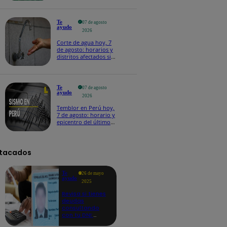
Te
07 de agosto
ayudo
2026
Corte de agua hoy, 7
de agosto: horarios y
distritos afectados sin
el servicio de Sedapal
Te
07 de agosto
ayudo
2026
Temblor en Perú hoy,
7 de agosto: horario y
epicentro del último
sismo, según IGP
tacados
Te
26 de mayo
ayudo
2025
Revisa si tienes
deudas
consultando
con tu DNI:
aquí los