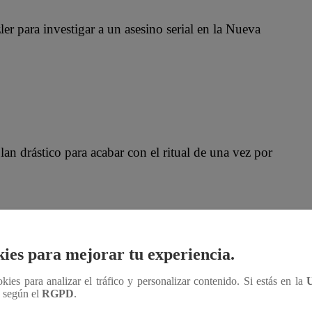
er para investigar a un asesino serial en la Nueva
an drástico para acabar con el ritual de una vez por
ies para mejorar tu experiencia.
 de apoyo de padres primerizos y hace amigos
ookies para analizar el tráfico y personalizar contenido. Si estás en la
n según el
RGPD
.
 sus vidas.