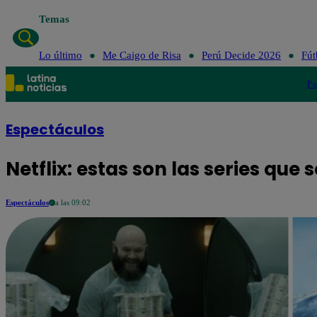
Temas
Lo último
Me Cai
Lo último
Me Caigo de Risa
Perú Decide 2026
Fút
Po
Espectáculos
Netflix: estas son las series que 
Espectáculos
a las 09:02