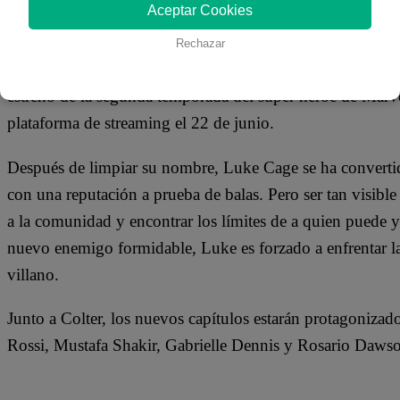
06 de marzo 2018
Aceptar Cookies
Rechazar
Mike Colter volverá a meterse en la piel de Luke Cage p
estreno de la segunda temporada del super héroe de Marvel
plataforma de streaming el 22 de junio.
Después de limpiar su nombre, Luke Cage se ha convertid
con una reputación a prueba de balas. Pero ser tan visibl
a la comunidad y encontrar los límites de a quien puede y
nuevo enemigo formidable, Luke es forzado a enfrentar la
villano.
Junto a Colter, los nuevos capítulos estarán protagoniz
Rossi, Mustafa Shakir, Gabrielle Dennis y Rosario Daws