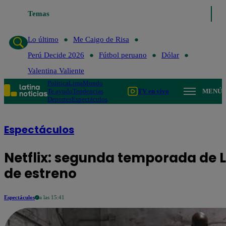
Temas
Lo último
Me Caigo d
Lo último
Me Caigo de Risa
Perú Decide 2026
Fútbol peruano
Dólar
Valentina Valiente
Política
Lima
Mundo
Te ayudo
Tendencias
TV en vivo
MENÚ
Deportes
Espectáculos
Espectáculos
Netflix: segunda temporada de L
de estreno
Espectáculos
a las 15:41