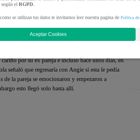
su relación con Angie Arizaga, muchos de los
n según el
RGPD
.
cia, así como sus ganas de verlos nuevamente felices
como se utilizan tus datos te invitamos leer nuestra pagina de
Política de
uego de que el chico reality dejara en el aire
rita’.
Aceptar Cookies
ariño por su ex pareja e incluso hace unos días, en
ola señaló que regresaría con Angie si esta le pedía
ans de la pareja se emocionaron y empezaron a
argo esto llegó solo hasta allí.