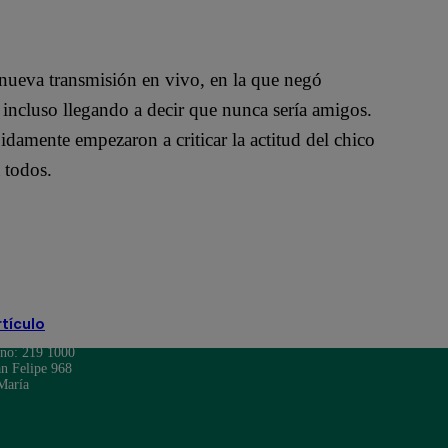
 nueva transmisión en vivo, en la que negó
 incluso llegando a decir que nunca sería amigos.
pidamente empezaron a criticar la actitud del chico
 todos.
rtículo
ono: 219 1000
n Felipe 968
María