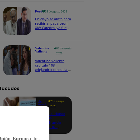
Perú
05 de agosto 2026
Chiclayo se alista para
recibir al papa León
XIV: Catedral ya fue
remodelada y
reforzarán la
seguridad | VIDEO
Valentina
05 de agosto
Valiente
2026
Valentina Valiente
capítulo 108:
¡Alejandro consuela a
Valentina con un
emotivo regalo, pero
ella termina
alejándose!
tacados
Te
26 de mayo
ayudo
2025
Revisa si tienes
deudas
consultando
con tu DNI:
aquí los
detalles
Unión Europea
, tus