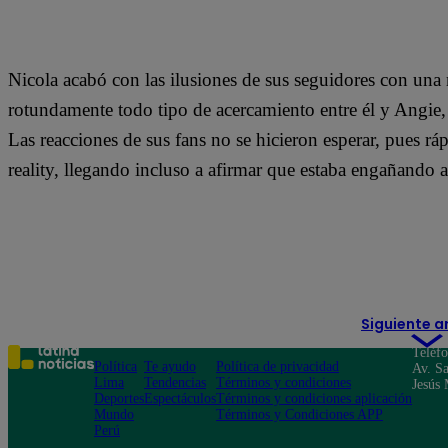
Nicola acabó con las ilusiones de sus seguidores con una
rotundamente todo tipo de acercamiento entre él y Angie,
Las reacciones de sus fans no se hicieron esperar, pues rá
reality, llegando incluso a afirmar que estaba engañando a
Siguiente a
Teléf
Política
Te ayudo
Política de privacidad
Av. Sa
Lima
Tendencias
Términos y condiciones
Jesús 
Deportes
Espectáculos
Términos y condiciones aplicación
Mundo
Términos y Condiciones APP
Perú