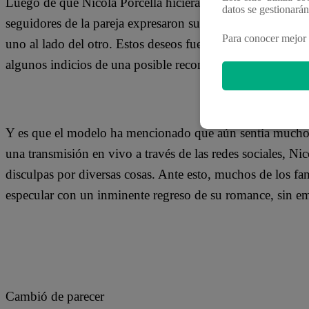
Luego de que Nicola Porcella hiciera público el final de 
datos se gestionará
seguidores de la pareja expresaron su tristeza con la noti
Para conocer mejor 
uno al lado del otro. Estos deseos fueron cobrando fuerza l
algunos indicios de una posible reconciliación con la ‘Neg
Y es que el modelo ha mencionado que aún sentía mucho c
una transmisión en vivo a través de las redes sociales, Nic
disculpas por diversas cosas. Ante esto, muchos de los f
especular con un inminente regreso de su romance, sin emb
Cambió de parecer