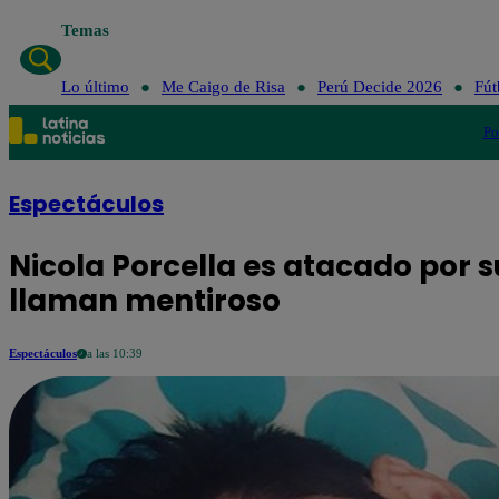
Temas
Lo ú
Lo último
Me Caigo de Risa
Perú Decide 2026
Fút
Po
Espectáculos
Nicola Porcella es atacado por s
llaman mentiroso
Espectáculos
a las 10:39