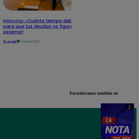
Infocorp: ¿Cuánto tiempo debe pasar
para que tus deudas no figuren en su
sistema?
Te ayudo
11 de junio 2025
Encuéntranos también en
X