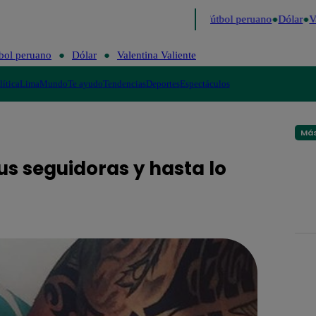
ltimo
Me Caigo de Risa
Perú Decide 2026
Fútbol peruano
Dólar
Va
bol peruano
Dólar
Valentina Valiente
lítica
Lima
Mundo
Te ayudo
Tendencias
Deportes
Espectáculos
Más
us seguidoras y hasta lo