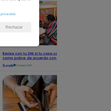
.
 privacidad
Rechazar
Revisa con tu DNI si tu casa califica
como pobre, de acuerdo con el Sisfoh
Te ayudo
25 de mayo 2026