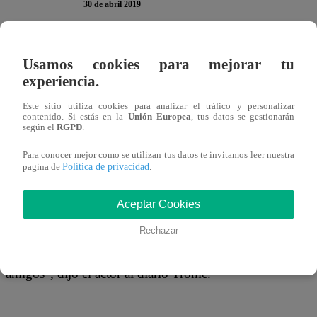
30 de abril 2019
Luego de que Claudia Meza, la Miss Trujillo que denunc
Usamos cookies para mejorar tu
Guillén, se presentara en ‘El Valor de la Verdad’, complet
experiencia.
los ojos de la gente se han vuelto a posar sobre Nicola 
Este sitio utiliza cookies para analizar el tráfico y personalizar
uno de los principales implicados. Sin embargo, el chico r
contenido. Si estás en la
Unión Europea
, tus datos se gestionarán
según el
RGPD
.
resta importancia a las declaraciones de la modelo.
Para conocer mejor como se utilizan tus datos te invitamos leer nuestra
Política de privacidad
pagina de
.
Aceptar Cookies
“Yo no voy a hablar más de Claudia, para mí ese es un te
de testigo y había veinte chicas más. Yo creo que la gente
Rechazar
quién está diciendo la verdad. Nunca he mentido y espero
amigos”, dijo el actor al diario Trome.