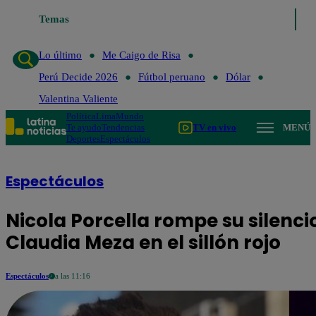
Temas
Lo último
Me Caigo de Risa
Perú
Lo último
Me Caigo de Risa
Perú Decide 2026
Fútbol peruano
Dólar
Valentina Valiente
Política
Lima
Mundo
Te ayudo
Tendencias
TV en vivo
MENÚ
Deportes
Espectáculos
Espectáculos
Nicola Porcella rompe su silenci
Claudia Meza en el sillón rojo
Espectáculos
a las 11:16