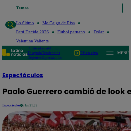
Temas
Lo último
Me Caigo de Risa
Perú Decide 
Lo último
Me Caigo de Risa
Perú Decide 2026
Fútbol peruano
Dólar
Valentina Valiente
Política
Lima
Mundo
Te ayudo
Tendencias
TV en vivo
MENÚ
Deportes
Espectáculos
Espectáculos
Paolo Guerrero cambió de look 
Espectáculos
a las 21:22