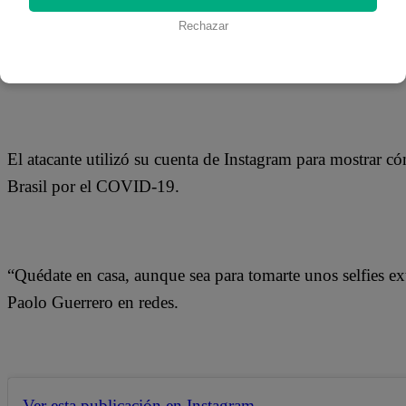
Rechazar
Paolo Guerrero sorprendió a sus seguidores en redes socia
Selección Peruana, quien pasa sus días junto a Alondra Ga
El atacante utilizó su cuenta de Instagram para mostrar 
Brasil por el COVID-19.
“Quédate en casa, aunque sea para tomarte unos selfies e
Paolo Guerrero en redes.
Ver esta publicación en Instagram