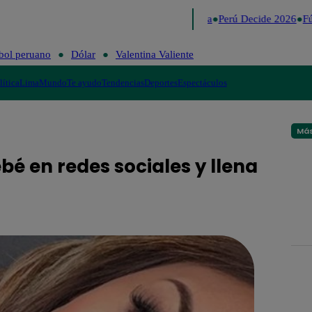
Lo último
Me Caigo de Risa
Perú Decide 2026
Fút
bol peruano
Dólar
Valentina Valiente
lítica
Lima
Mundo
Te ayudo
Tendencias
Deportes
Espectáculos
Más
é en redes sociales y llena