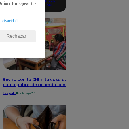
consultando
Unión Europea
, tus
con tu DNI:
aquí los
detalles
.
 privacidad
Rechazar
Revisa con tu DNI si tu casa califica
como pobre, de acuerdo con el Sisfoh
Te ayudo
25 de mayo 2026