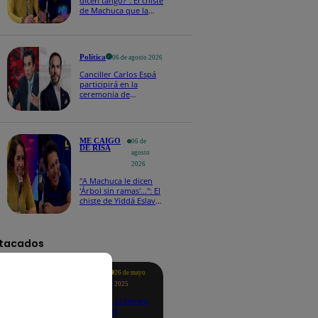
dicen tango?": El chiste
de Machuca que la
hizo reaccionar así en
Me caigo de risa
Política
06 de agosto 2026
Canciller Carlos Espá
participirá en la
ceremonia de
posesión presidencial
de Abelardo de la
Espriella en Colombia
ME CAIGO
06 de
DE RISA
agosto
2026
"A Machuca le dicen
'Árbol sin ramas'...": El
chiste de Yiddá Eslava
que hizo explotar de
risa a todos
tacados
Te
26 de mayo
ayudo
2025
Revisa si tienes
deudas