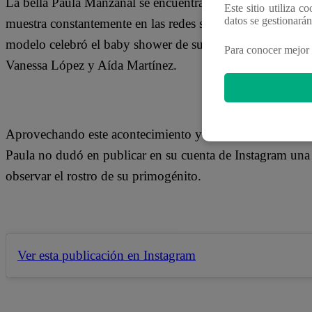
La bella Paula Manzanal se encuentra más que emocionada 
Este sitio utiliza c
datos se gestionará
muestra constantemente en las redes sociales luciendo su 
modelo celebró el baby shower de su pequeño bebé, junt
Para conocer mejor 
Vanessa López y Aída Martínez.
Aprovechando este acontecimiento y estando ya muy cerc
Paula no dudó en publicar en su cuenta de Instagram una 
observar el rostro de su primogénito.
Ver esta publicación en Instagram