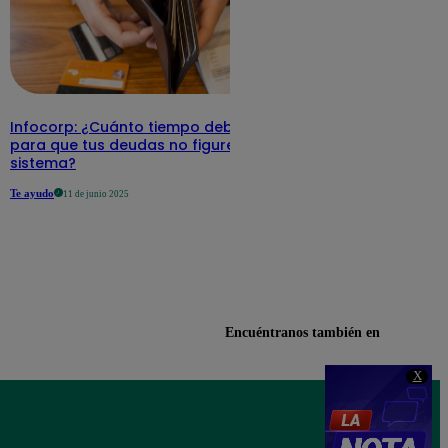
Infocorp: ¿Cuánto tiempo debe pasar
para que tus deudas no figuren en su
sistema?
Te ayudo
11 de junio 2025
Encuéntranos también en
X