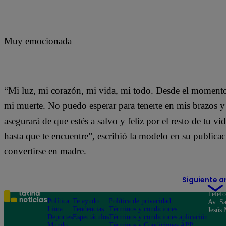
Muy emocionada
“Mi luz, mi corazón, mi vida, mi todo. Desde el momento e
mi muerte. No puedo esperar para tenerte en mis brazos y
asegurará de que estés a salvo y feliz por el resto de tu
hasta que te encuentre”, escribió la modelo en su publica
convertirse en madre.
Siguiente a
Teléf
Política
Te ayudo
Política de privacidad
Av. Sa
Lima
Tendencias
Términos y condiciones
Jesús 
Deportes
Espectáculos
Términos y condiciones aplicación
Mundo
Términos y Condiciones APP