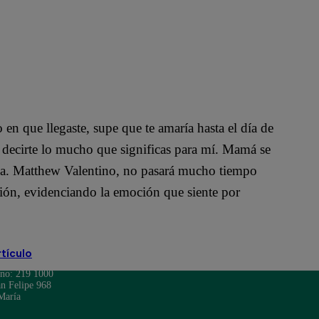
n que llegaste, supe que te amaría hasta el día de
 decirte lo mucho que significas para mí. Mamá se
 vida. Matthew Valentino, no pasará mucho tiempo
ción, evidenciando la emoción que siente por
rtículo
ono: 219 1000
n Felipe 968
María