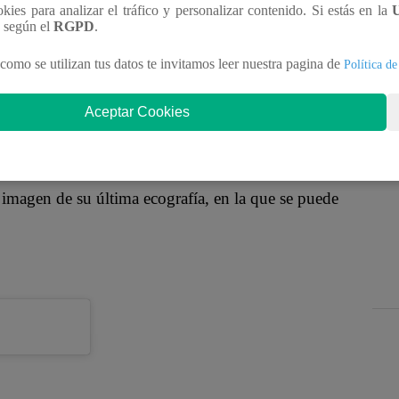
con la llegada de su primer hijo, es por eso que se
ookies para analizar el tráfico y personalizar contenido. Si estás en la
n según el
RGPD
.
pancita de embarazada. Este último fin de semana, la
o a muchas de sus amigas como Angie Jibaja,
como se utilizan tus datos te invitamos leer nuestra pagina de
Política de
Aceptar Cookies
a a la llegada del pequeño “Matthew Valentino”,
imagen de su última ecografía, en la que se puede