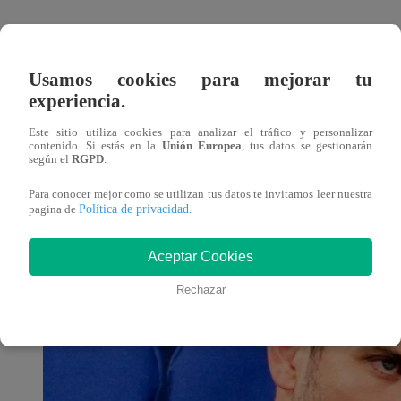
La cantante colombiana
Shakira
viene teniendo muchísi
seguidores aseguran que la canción estuvo dedicada a su
Usamos cookies para mejorar tu
Barcelona
. Tras su retirada, la artista utilizó sus redes s
experiencia.
Este sitio utiliza cookies para analizar el tráfico y personalizar
Tras conocerse el final de la carrera del ex central españ
contenido. Si estás en la
Unión Europea
, tus datos se gestionarán
según el
RGPD
.
“Monotonía. Detrás de cámaras ya disponible en mi canal 
Para conocer mejor como se utilizan tus datos te invitamos leer nuestra
Política de privacidad
pagina de
.
Aceptar Cookies
Rechazar