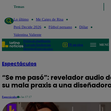
Lo último
Temas
Me Caigo de Risa
Perú Decide 2026
Fútbol peruano
Lo último
Me Caigo de Risa
Perú Decide 2026
Fútbol peruano
Dólar
Valentina Valiente
Política
Lima
Mundo
Te ayudo
Tendencias
TV en vivo
MENÚ
Deportes
Espectáculos
Espectáculos
“Se me pasó”: revelador audio d
su mala praxis a una diseñador
Espectáculos
a las 17:17