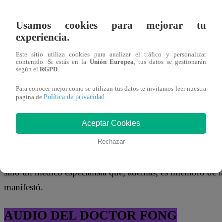
Usamos cookies para mejorar tu
experiencia.
Este sitio utiliza cookies para analizar el tráfico y personalizar
contenido. Si estás en la
Unión Europea
, tus datos se gestionarán
según el
RGPD
.
Para conocer mejor como se utilizan tus datos te invitamos leer nuestra
Política de privacidad
pagina de
.
Aceptar Cookies
Rechazar
“Lo que me inyectó, fue nocivo, no lo digo yo, lo dicen l
sino un médico especialista que, además, es miembro de l
manifestó.
AUDIO DEL DOCTOR FONG