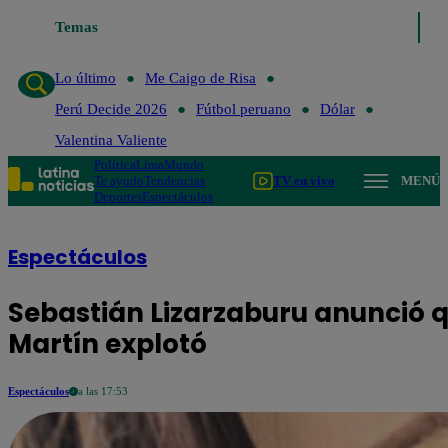
Lo último
Temas
Me Caigo de Risa
Perú Decide 2026
Fútbol peruano
Lo último
Me Caigo de Risa
Perú Decide 2026
Fútbol peruano
Dólar
Valentina Valiente
Política
Lima
Mundo
Te ayudo
Tendencias
TV en vivo
MENÚ
Deportes
Espectáculos
Espectáculos
Sebastián Lizarzaburu anunció 
Martín explotó
Espectáculos
a las 17:53