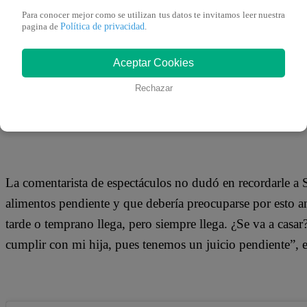
17 de diciembre 2018
Para conocer mejor como se utilizan tus datos te invitamos leer nuestra
Política de privacidad
pagina de
.
Andrea San Martín mostró su molestia al enterarse que Seb
Aceptar Cookies
planeando casarse con su actual pareja. El chico reality an
Rechazar
que retomó su relación con Andrea Miranda luego de 6 me
convertirla en su esposa.
La comentarista de espectáculos no dudó en recordarle a S
alimentos pendiente y que debería preocuparse por esto an
tarde o temprano llega, pero siempre llega. ¿Se va a casar
cumplir con mi hija, pues tenemos un juicio pendiente”, 