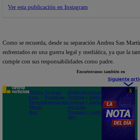
Ver esta publicación en Instagram
Como se recuerda, desde su separación Andrea San Martín
enfrentados en una guerra legal y mediática, ya que la t
cumple con sus responsabilidades como padre.
Encuéntranos también en
Siguiente artí
Teléfono: 219
X
Política
Te ayudo
Política de privacidad
1000
Lima
Tendencias
Términos y condiciones
Av. San
Deportes
Espectáculos
Términos y condiciones
Felipe 968
Mundo
aplicación
Jesús María
Perú
Términos y Condiciones
APP