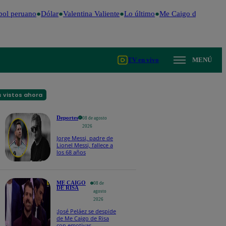
ol peruano
Dólar
Valentina Valiente
Lo último
Me Caigo de Risa
Pe
TV en vivo
MENÚ
 vistos ahora
Deportes
08 de agosto
2026
Jorge Messi, padre de
Lionel Messi, fallece a
los 68 años
ME CAIGO
08 de
DE RISA
agosto
2026
¡José Peláez se despide
de Me Caigo de Risa
con emotivas