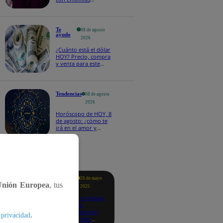
palabras: “Lo voy a
extrañar muchísimo”!
Te
08 de agosto
ayudo
2026
¿Cuánto está el dólar
HOY? Precio, compra
y venta para este
sábado 8 de agosto
Tendencias
08 de agosto
2026
Horóscopo de HOY, 8
de agosto: ¿cómo te
irá en el amor y
trabajo, según la IA?
tacados
Te
26 de mayo
ayudo
Unión Europea
, tus
2025
Revisa si tienes
deudas
consultando
.
 privacidad
con tu DNI: