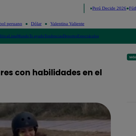
Lo último
Me Caigo de Risa
Perú Decide 2026
Fútb
bol peruano
Dólar
Valentina Valiente
lítica
Lima
Mundo
Te ayudo
Tendencias
Deportes
Espectáculos
Más
res con habilidades en el