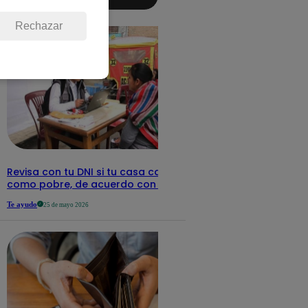
aquí los
detalles
Rechazar
Revisa con tu DNI si tu casa califica
como pobre, de acuerdo con el Sisfoh
Te ayudo
25 de mayo 2026