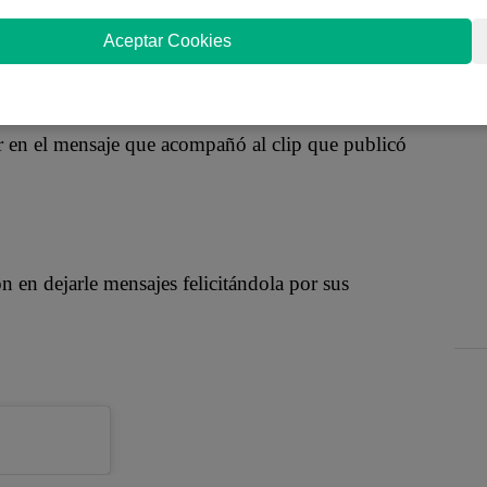
o que tomó por sorpresa a sus seguidores. La cantante
 el skate.
Aceptar Cookies
r en el mensaje que acompañó al clip que publicó
n en dejarle mensajes felicitándola por sus