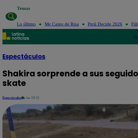
Temas
Lo último
Me Caigo de Risa
Perú Decide 2026
Fút
Po
Espectáculos
Shakira sorprende a sus seguido
skate
Espectáculos
a las 19:55