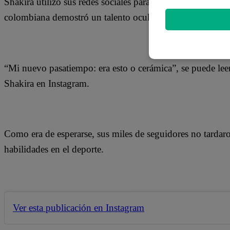
Shakira utilizó sus redes sociales para compartir un vide
colombiana demostró un talento oculto al dejarse ver sobre
“Mi nuevo pasatiempo: era esto o cerámica”, se puede lee
Shakira en Instagram.
Como era de esperarse, sus miles de seguidores no tardaro
habilidades en el deporte.
Ver esta publicación en Instagram