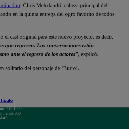
lumination
, Chris Meledandri, cabeza principal del
ando en la quinta entrega del ogro favorito de todos
 el cast original para este nuevo proyecto, es decir,
 que regresen. Las conversaciones están
mo ante el regreso de los actores”
, explicó.
en solitario del personaje de ‘Burro’.
rtículo
ono: 219 1000
n Felipe 968
María