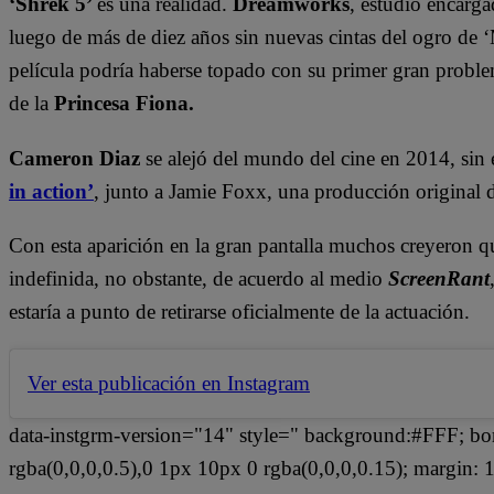
‘Shrek 5’
es una realidad.
Dreamworks
, estudio encarga
luego de más de diez años sin nuevas cintas del ogro de 
película podría haberse topado con su primer gran probl
de la
Princesa Fiona.
Cameron Diaz
se alejó del mundo del cine en 2014, sin
in action’
, junto a Jamie Foxx, una producción original
Con esta aparición en la gran pantalla muchos creyeron q
indefinida, no obstante, de acuerdo al medio
ScreenRant
estaría a punto de retirarse oficialmente de la actuación.
Ver esta publicación en Instagram
data-instgrm-version="14" style=" background:#FFF; bo
rgba(0,0,0,0.5),0 1px 10px 0 rgba(0,0,0,0.15); margin