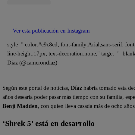
Ver esta publicación en Instagram
style=" color:#c9c8cd; font-family:Arial,sans-serif; fon
line-height:17px; text-decoration:none;" target="_bl
Diaz (@camerondiaz)
Según este portal de noticias,
Díaz
habría tomado esta deci
años desearía poder pasar más tiempo con su familia, espe
Benji Madden
, con quien lleva casada más de ocho año
‘Shrek 5’ está en desarrollo