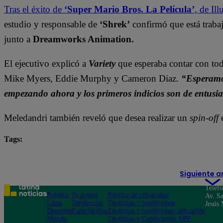
Tras el éxito de
‘Super Mario Bros. La Película’
, de Il
estudio y responsable de
‘Shrek’
confirmó que está trabaj
junto a
Dreamworks Animation.
El ejecutivo explicó a
Variety
que esperaba contar con todo
Mike Myers, Eddie Murphy y Cameron Diaz.
“Esperamos
empezando ahora y los primeros indicios son de entusias
Meledandri también reveló que desea realizar un
spin-off
Tags:
Shrek
Siguiente a
Teléf
Política
Te ayudo
Política de privacidad
Av. Sa
Lima
Tendencias
Términos y condiciones
Jesús 
Deportes
Espectáculos
Términos y condiciones aplicación
Mundo
Términos y Condiciones APP