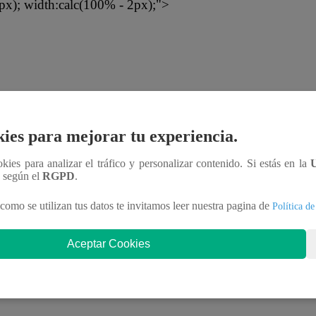
px); width:calc(100% - 2px);">
; text-align:center; text-decoration:none;
ies para mejorar tu experiencia.
ookies para analizar el tráfico y personalizar contenido. Si estás en la
n según el
RGPD
.
como se utilizan tus datos te invitamos leer nuestra pagina de
Política de
Aceptar Cookies