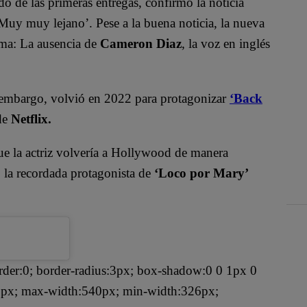
do de las primeras entregas, confirmó la noticia
‘Muy muy lejano’. Pese a la buena noticia, la nueva
ema: La ausencia de
Cameron Diaz
, la voz en inglés
 embargo, volvió en 2022 para protagonizar
‘Back
 de
Netflix.
ue la actriz volvería a Hollywood de manera
, la recordada protagonista de
‘Loco por Mary’
rder:0; border-radius:3px; box-shadow:0 0 1px 0
: 1px; max-width:540px; min-width:326px;