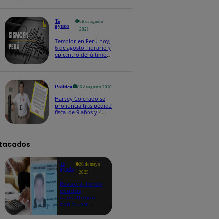
Te
06 de agosto
ayudo
2026
Temblor en Perú hoy,
6 de agosto: horario y
epicentro del último
sismo, según IGP
Política
06 de agosto 2026
Harvey Colchado se
pronuncia tras pedido
fiscal de 9 años y 4
meses de prisión en
su contra
tacados
Te
26 de mayo
ayudo
2025
Revisa si tienes
deudas
consultando
con tu DNI:
aquí los
detalles