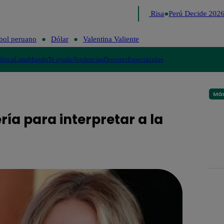
Lo último
Me Caigo de Risa
Perú Decide 2026
bol peruano
Dólar
Valentina Valiente
lítica
Lima
Mundo
Te ayudo
Tendencias
Deportes
Espectáculos
Más
ría para interpretar a la