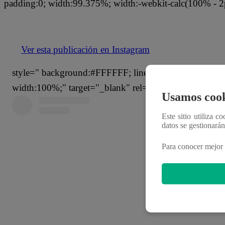
padding:0; width:99.375%; width:-webkit-calc(100% - 2
Ver esta publicación en Instagram
style=" background:#FFFFFF; line-height:0; padding:0 0
width:100%;" target="_blank" rel="noopener">
Usamos cook
Este sitio utiliza c
datos se gestionará
Para conocer mejor 