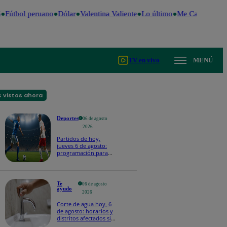
Fútbol peruano
Dólar
Valentina Valiente
Lo último
Me Caigo de Ris
TV en vivo
MENÚ
 vistos ahora
Deportes
06 de agosto
2026
Partidos de hoy,
jueves 6 de agosto:
programación para
ver fútbol EN VIVO
Te
06 de agosto
ayudo
2026
Corte de agua hoy, 6
de agosto: horarios y
distritos afectados sin
el servicio de Sedapal