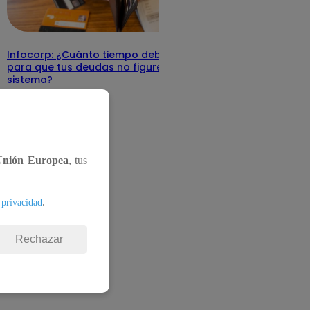
Infocorp: ¿Cuánto tiempo debe pasar
para que tus deudas no figuren en su
sistema?
Te ayudo
11 de junio 2025
Unión Europea
, tus
.
 privacidad
Rechazar