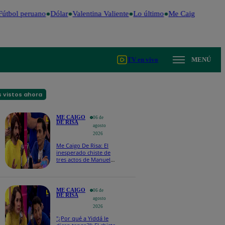
útbol peruano
Dólar
Valentina Valiente
Lo último
Me Caigo de Risa
TV en vivo
MENÚ
 vistos ahora
ME CAIGO
06 de
DE RISA
agosto
2026
Me Caigo De Risa: El
inesperado chiste de
tres actos de Manuel
Gold que hizo
explotar a todo el set
ME CAIGO
06 de
DE RISA
agosto
2026
"¿Por qué a Yiddá le