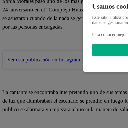
Sonia Morales pasó uno de los más grandes sustos de su v
Usamos cook
24 aniversario en el “Complejo Huascarán” del distrito de 
Este sitio utiliza c
se asustaron cuando de la nada se generó un incendio en e
datos se gestionará
por las personas encargadas.
Para conocer mejor 
Ver esta publicación en Instagram
La cantante se encontraba interpretando uno de sus tema
de luz que alumbraban el escenario se prendió en fuego lu
público se alarmara y empezara a buscar la manera de salir