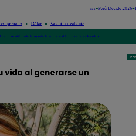
Lo último
Me Caigo de Risa
Perú Decide 2026
F
bol peruano
Dólar
Valentina Valiente
lítica
Lima
Mundo
Te ayudo
Tendencias
Deportes
Espectáculos
Más
u vida al generarse un