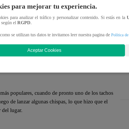
ida mientras realizaba un concierto celebrando su
ies para mejorar tu experiencia.
Puente Piedra. Todos los asistentes al espectáculo
ookies para analizar el tráfico y personalizar contenido. Si estás en la
l escenario, que felizmente llegó a ser controlado
n según el
RGPD
.
como se utilizan tus datos te invitamos leer nuestra pagina de
Política de
Aceptar Cookies
s más populares, cuando de pronto uno de los tachos
ego de lanzar algunas chispas, lo que hizo que el
 del lugar.