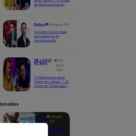
dicen tango?": El chiste
de Machuca que la
hizo reaccionar así en
Me caigo de risa
Política
06 de agosto 2026
Canciller Carlos Espá
participirá en la
ceremonia de
posesión presidencial
de Abelardo de la
Espriella en Colombia
ME CAIGO
06 de
DE RISA
agosto
2026
"A Machuca le dicen
'Árbol sin ramas'...": El
chiste de Yiddá Eslava
que hizo explotar de
risa a todos
tacados
Te
26 de mayo
ayudo
2025
Revisa si tienes
deudas