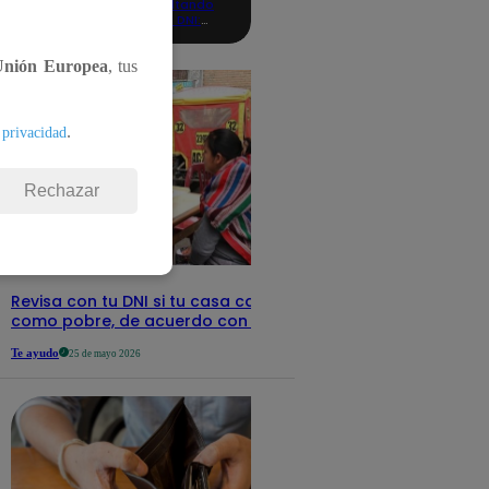
consultando
con tu DNI:
aquí los
detalles
Unión Europea
, tus
.
 privacidad
Rechazar
Revisa con tu DNI si tu casa califica
como pobre, de acuerdo con el Sisfoh
Te ayudo
25 de mayo 2026