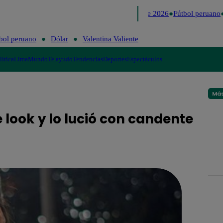
Lo último
Me Caigo de Risa
Perú Decide 2026
Fútbol peruano
bol peruano
Dólar
Valentina Valiente
lítica
Lima
Mundo
Te ayudo
Tendencias
Deportes
Espectáculos
Más
look y lo lució con candente