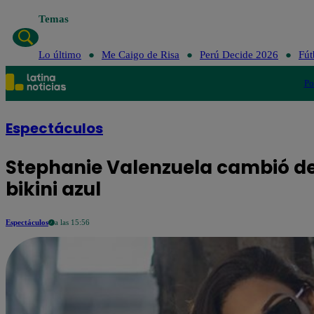
Temas
Lo último
Me Caigo de Risa
Perú Decide 2026
Fút
Po
Espectáculos
Stephanie Valenzuela cambió de 
bikini azul
Espectáculos
a las 15:56