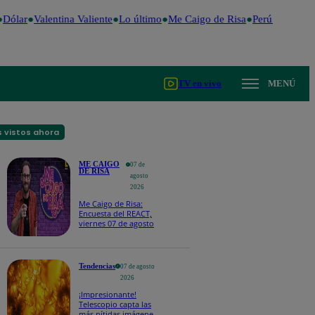
Dólar
Valentina Valiente
Lo último
Me Caigo de Risa
Perú Decide 2
TV en vivo
MENÚ
 vistos ahora
ME CAIGO
07 de
DE RISA
agosto
2026
Me Caigo de Risa:
Encuesta del REACT,
viernes 07 de agosto
Tendencias
07 de agosto
2026
¡Impresionante!
Telescopio capta las
más nítidas imágenes