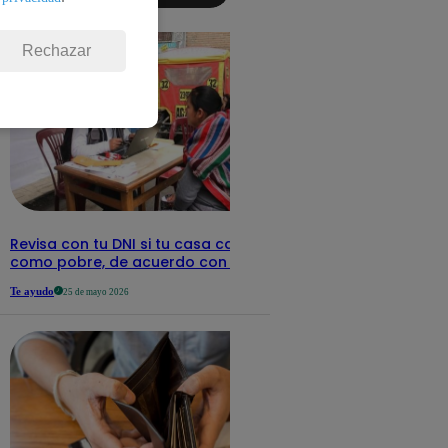
detalles
Rechazar
Revisa con tu DNI si tu casa califica
como pobre, de acuerdo con el Sisfoh
Te ayudo
25 de mayo 2026