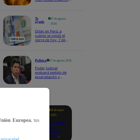
de lo que ocurre en la
superficie del Sol
Te
07 de agosto
ayudo
2026
Dólar en Perú: a
cuánto se cotizó el
cierre de hoy, 7 de
agosto de 2026
Política
07 de agosto 2026
Poder Judicial
evaluará pedido de
excarcelación y
nulidad de condena
de Pedro Castillo
tacados
Te
26 de mayo
ayudo
2025
Unión Europea
, tus
Revisa si tienes
deudas
consultando
con tu DNI:
.
 privacidad
aquí los