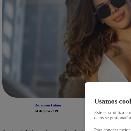
Usamos cook
Redacción Latina
24 de julio 2019
Este sitio utiliza c
datos se gestionará
Para conocer mejor 