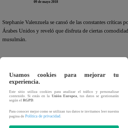
09 de mayo 2018
Stephanie Valenzuela se cansó de las constantes críticas po
Árabes Unidos y reveló que disfruta de ciertas comodidade
musulmán.
“Entiendan que estoy de novia con alguien que puede dar
Usamos cookies para mejorar tu
qué inventarme tantas tonterías o fijarse en mi ropa”, dij
experiencia.
Este sitio utiliza cookies para analizar el tráfico y personalizar
contenido. Si estás en la
Unión Europea
, tus datos se gestionarán
según el
RGPD
.
Para conocer mejor como se utilizan tus datos te invitamos leer nuestra
Política de privacidad
pagina de
.
“Él tiene hasta pasaporte diplomático, de príncipe. Si dic
sería mentira. A fin de cuentas, casi me caso con él. Ya 