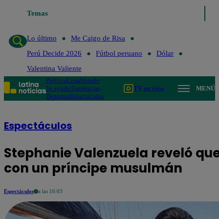
Temas
Lo último
Me 
Lo último
Me Caigo de Risa
Perú Decide 2026
Fútbol peruano
Dólar
Valentina Valiente
Política
Lima
Mundo
Te ayudo
Tendencias
TV en vivo
MENÚ
Deportes
Espectáculos
Espectáculos
Stephanie Valenzuela reveló qu
con un príncipe musulmán
Espectáculos
a las 16:03