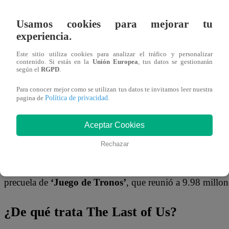
17 de enero 2023
Usamos cookies para mejorar tu
experiencia.
The Last of Us
llegó a
HBO
el pasado domingo. El primer
de la crítica y los fanáticos. La popularidad de esta adapt
Este sitio utiliza cookies para analizar el tráfico y personalizar
contenido. Si estás en la
Unión Europea
, tus datos se gestionarán
segundo mejor estreno de la cadena de televisión desde
2
según el
RGPD
.
Para conocer mejor como se utilizan tus datos te invitamos leer nuestra
De acuerdo con el medio
Deadline
, la obra tuvo
4.7 mill
Política de privacidad
pagina de
.
Estados Unidos
. La medición abarca todos los servicios
Aceptar Cookies
televisión y la plataforma de streaming
HBO Max.
Rechazar
The Last of Us también desplazó a
‘Boardwalk Empire
vistas. Su récord de audiencia sólo es superado por el de
precuela de
‘Juego de Tronos’
, que reunió a 9.98 millon
¿De qué trata The Last of Us?