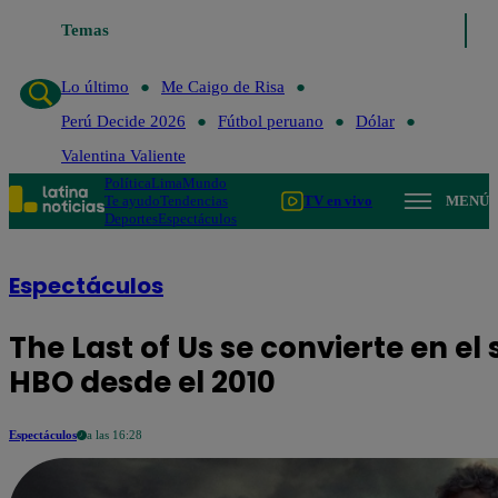
Temas
Lo último
Me Caigo de Risa
Perú De
Lo último
Me Caigo de Risa
Perú Decide 2026
Fútbol peruano
Dólar
Valentina Valiente
Política
Lima
Mundo
Te ayudo
Tendencias
TV en vivo
MENÚ
Deportes
Espectáculos
Espectáculos
The Last of Us se convierte en e
HBO desde el 2010
Espectáculos
a las 16:28