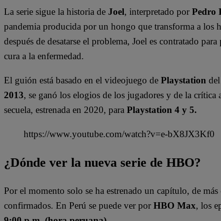
La serie sigue la historia de
Joel
, interpretado por
Pedro 
pandemia producida por un hongo que transforma a los h
después de desatarse el problema, Joel es contratado para 
cura a la enfermedad.
El guión está basado en el videojuego de
Playstation
de
2013
, se ganó los elogios de los jugadores y de la crític
secuela, estrenada en 2020, para
Playstation 4 y 5.
https://www.youtube.com/watch?v=e-bX8JX3Kf0
¿Dónde ver la nueva serie de HBO?
Por el momento solo se ha estrenado un capítulo, de más
confirmados. En Perú se puede ver por
HBO Max
, los 
9:00 p.m. (hora peruana).