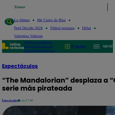
Temas
Lo último
Me Caigo de Risa
Per
Lo último
Me Caigo de Risa
Perú Decide 2026
Fútbol peruano
Dólar
Valentina Valiente
Política
Lima
Mundo
Te ayudo
Tendencias
TV en vivo
MENÚ
Deportes
Espectáculos
Espectáculos
“The Mandalorian” desplaza a 
serie más pirateada
Espectáculos
a las 17:48