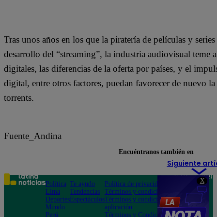
Tras unos años en los que la piratería de películas y seri
desarrollo del “streaming”, la industria audiovisual teme 
digitales, las diferencias de la oferta por países, y el imp
digital, entre otros factores, puedan favorecer de nuevo la
torrents.
Fuente_Andina
Encuéntranos también en
Siguiente artí
Teléfono: 219
X
Política
Te ayudo
Política de privacidad
1000
Lima
Tendencias
Términos y condiciones
Av. San
Deportes
Espectáculos
Términos y condiciones
Felipe 968
Mundo
aplicación
Jesús María
Perú
Términos y Condiciones