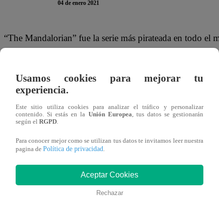
04 de enero 2021
“The Mandalorian” fue la serie más pirateada en todo el
producción de “Star Wars” ha tomado el relevo de “Gam
Según un análisis del portal especializado TorrentFreak, 
Usamos cookies para mejorar tu
experiencia.
como Variety o The Wrap, “The Mandalorian”, que forma p
pirateada el año pasado a través de BitTorrent por dela
Este sitio utiliza cookies para analizar el tráfico y personalizar
contenido. Si estás en la
Unión Europea
, tus datos se gestionarán
(HBO).
según el
RGPD
.
Para conocer mejor como se utilizan tus datos te invitamos leer nuestra
Política de privacidad
pagina de
.
Durante años, el fenómeno de fantasía épica de “Game of Th
Aceptar Cookies
más pirateadas.
Rechazar