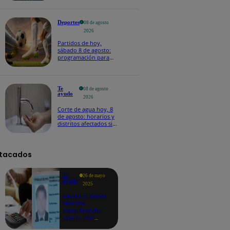
Deportes
08 de agosto
2026
Partidos de hoy,
sábado 8 de agosto:
programación para
ver fútbol EN VIVO
Te
08 de agosto
ayudo
2026
Corte de agua hoy, 8
de agosto: horarios y
distritos afectados sin
el servicio de Sedapal
tacados
Te
26 de mayo
ayudo
2025
Revisa si tienes
deudas
consultando
con tu DNI:
aquí los