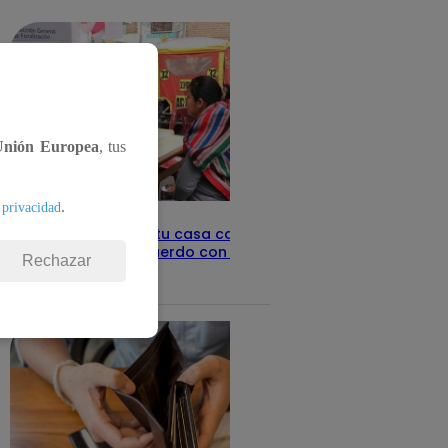
detalles
Unión Europea
, tus
.
 privacidad
Revisa con tu DNI si tu casa califica
como pobre, de acuerdo con el Sisfoh
Rechazar
Te ayudo
25 de mayo 2026