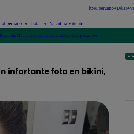
ltimo
Me Caigo de Risa
Perú Decide 2026
Fútbol peruano
Dólar
Val
bol peruano
Dólar
Valentina Valiente
lítica
Lima
Mundo
Te ayudo
Tendencias
Deportes
Espectáculos
Más
 infartante foto en bikini,