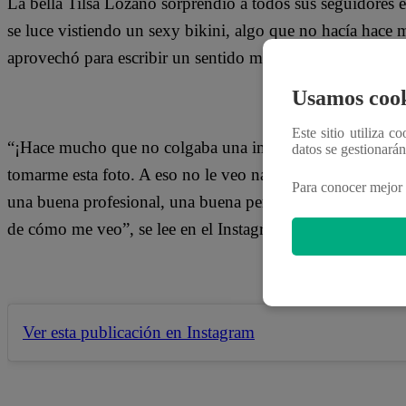
La bella Tilsa Lozano sorprendió a todos sus seguidores en
se luce vistiendo un sexy bikini, algo que no hacía hace
aprovechó para escribir un sentido mensaje acompañando
Usamos cook
Este sitio utiliza c
“¡Hace mucho que no colgaba una imagen así! Soy mamá 
datos se gestionará
tomarme esta foto. A eso no le veo nada de malo porque
Para conocer mejor 
una buena profesional, una buena persona y amar su cuer
de cómo me veo”, se lee en el Instagram de la modelo.
Ver esta publicación en Instagram