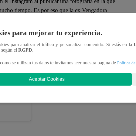
 el Instagram al publicar una fotografía en la que
 mucho tiempo. Es por eso que la ex Vengadora
 la imagen.
ies para mejorar tu experiencia.
ookies para analizar el tráfico y personalizar contenido. Si estás en la
de dos hijos, soy mujer y hoy tuve ganas de
n según el
RGPD
.
 una puede ser una buena madre, una buena mujer,
como se utilizan tus datos te invitamos leer nuestra pagina de
Política de
po. A mis 36 años estoy orgullosa de quien soy y
Aceptar Cookies