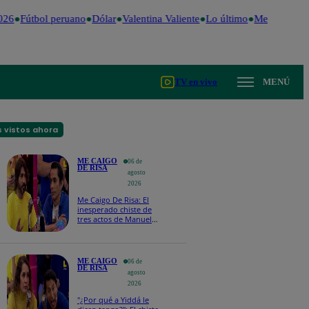
026
Fútbol peruano
Dólar
Valentina Valiente
Lo último
Me Caigo de 
TV en vivo
MENÚ
 vistos ahora
ME CAIGO
06 de
DE RISA
agosto
2026
Me Caigo De Risa: El
inesperado chiste de
tres actos de Manuel
Gold que hizo
explotar a todo el set
ME CAIGO
06 de
DE RISA
agosto
2026
"¿Por qué a Yiddá le