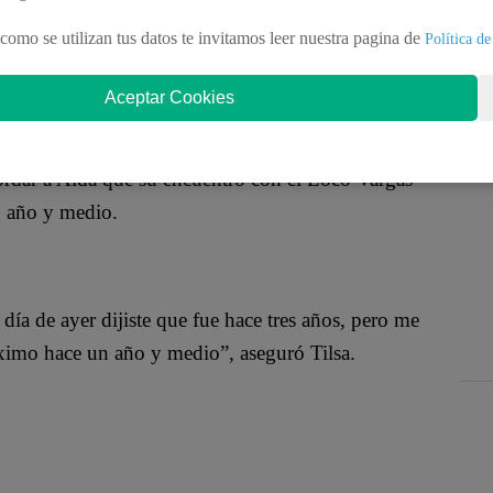
dad para revelar algunos secretos de George
tes, acudió al programa En Exclusiva para hablar
como se utilizan tus datos te invitamos leer nuestra pagina de
Política de
Aceptar Cookies
ordar a Aída que su encuentro con el Loco Vargas
o año y medio.
día de ayer dijiste que fue hace tres años, pero me
ximo hace un año y medio”, aseguró Tilsa.