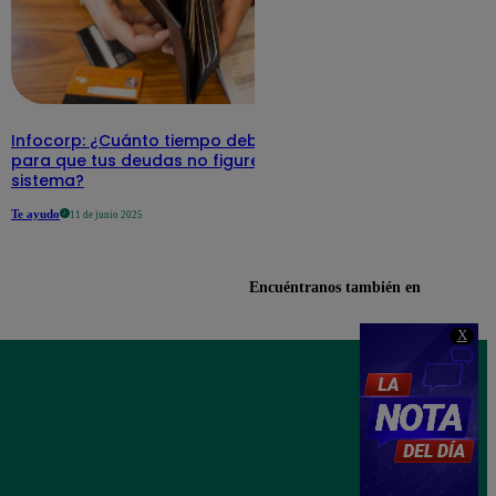
Infocorp: ¿Cuánto tiempo debe pasar
para que tus deudas no figuren en su
sistema?
Te ayudo
11 de junio 2025
Encuéntranos también en
X