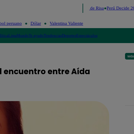
Lo último
Me Caigo de Risa
Perú Decide 2
bol peruano
Dólar
Valentina Valiente
lítica
Lima
Mundo
Te ayudo
Tendencias
Deportes
Espectáculos
Más
l encuentro entre Aída