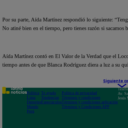
Por su parte, Aída Martínez respondió lo siguiente: “Ten
No atiné bien en el tiempo, pero tienes razón si sacamos 
Aída Martínez contó en El Valor de la Verdad que el Loco
tiempo antes de que Blanca Rodríguez diera a luz a su qui
Siguiente a
Teléf
Política
Te ayudo
Política de privacidad
Av. Sa
Lima
Tendencias
Términos y condiciones
Jesús 
Deportes
Espectáculos
Términos y condiciones aplicación
Mundo
Términos y Condiciones APP
Perú