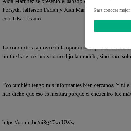
Aída Martínez se presentó el sábado en El Valor de la Ver
Forsyth, Jefferson Farfán y Juan Manuel Vargas. Este mar
Para conocer mejor 
con Tilsa Lozano.
La conductora aprovechó la oportunidad para hacerle rec
no fue hace tres años como dijo la modelo, sino hace sol
“Yo también tengo mis informantes bien cercanos. Y tú el 
han dicho que eso es mentira porque el encuentro fue má
https://youtu.be/oi8g47wcUWw