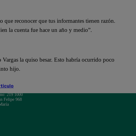
go que reconocer que tus informantes tienen razón.
bien la cuenta fue hace un año y medio”.
 Vargas la quiso besar. Esto habría ocurrido poco
nto hijo.
rtículo
ono: 219 1000
n Felipe 968
María