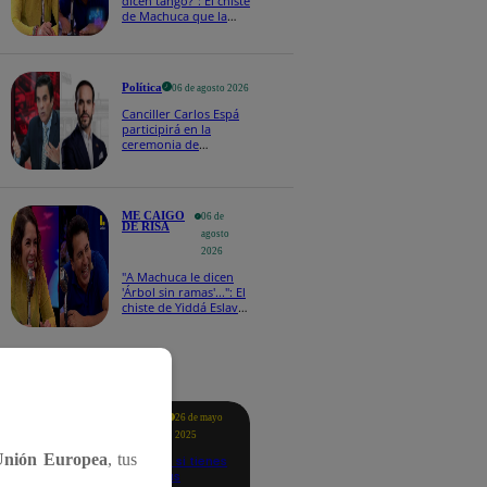
dicen tango?": El chiste
de Machuca que la
hizo reaccionar así en
Me caigo de risa
Política
06 de agosto 2026
Canciller Carlos Espá
participirá en la
ceremonia de
posesión presidencial
de Abelardo de la
Espriella en Colombia
ME CAIGO
06 de
DE RISA
agosto
2026
"A Machuca le dicen
'Árbol sin ramas'...": El
chiste de Yiddá Eslava
que hizo explotar de
risa a todos
tacados
Te
26 de mayo
ayudo
2025
Unión Europea
, tus
Revisa si tienes
deudas