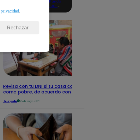
consultando
con tu DNI:
aquí los
.
 privacidad
detalles
Rechazar
Revisa con tu DNI si tu casa califica
como pobre, de acuerdo con el Sisfoh
Te ayudo
25 de mayo 2026