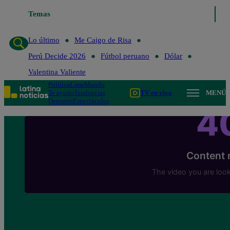
Temas
Lo último
Me Caigo de Risa
Perú Decide 
Lo último
Me Caigo de Risa
Perú Decide 2026
Fútbol peruano
Dólar
Valentina Valiente
Política
Lima
Mundo
Te ayudo
Tendencias
TV en vivo
MENÚ
Deportes
Espectáculos