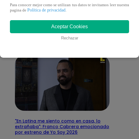
Para conocer mejor como se utilizan tus datos te invitamos leer nuestra
También te puede
Política de privacidad
pagina de
.
Aceptar Cookies
interesar
Rechazar
"En Latina me siento como en casa, lo
extrañaba": Franco Cabrera emocionado
por estreno de Yo Soy 2026