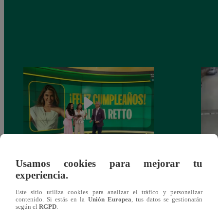
Alicia Retto celebra su cumpleaños con
Salen
Usamos cookies para mejorar tu
emotiva sorpresa en vivo y conmueve con
ataqu
experiencia.
mensaje personal
paraí
Este sitio utiliza cookies para analizar el tráfico y personalizar
contenido. Si estás en la
Unión Europea
, tus datos se gestionarán
según el
RGPD
.