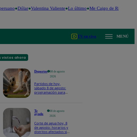
peruano
Dólar
Valentina Valiente
Lo último
Me Caigo de Risa
Perú D
TV en vivo
MENÚ
 vistos ahora
Deportes
08 de agosto
2026
Partidos de hoy,
sábado 8 de agosto:
programación para
ver fútbol EN VIVO
Te
08 de agosto
ayudo
2026
Corte de agua hoy, 8
de agosto: horarios y
distritos afectados sin
el servicio de Sedapal