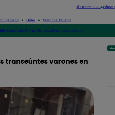
Lo último
Me Caigo de Risa
Perú Decide 2026
Fútbol 
bol peruano
Dólar
Valentina Valiente
lítica
Lima
Mundo
Te ayudo
Tendencias
Deportes
Espectáculos
Más
los transeúntes varones en