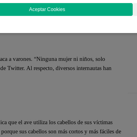
de personas que transitan por la Calle Alcanfores, en
Aceptar Cookies
 muestra al pájaro descendiendo a toda velocidad
ataca dándole un picotazo antes de escapar ganando
taca a varones. “Ninguna mujer ni niños, solo
de Twitter. Al respecto, diversos internautas han
a que el ave utiliza los cabellos de sus víctimas
 porque sus cabellos son más cortos y más fáciles de