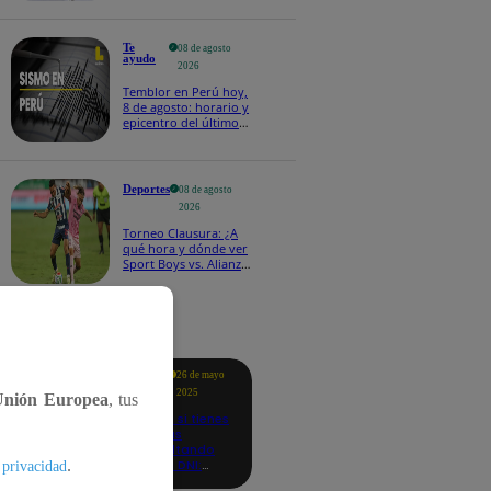
Te
08 de agosto
ayudo
2026
Temblor en Perú hoy,
8 de agosto: horario y
epicentro del último
sismo, según IGP
Deportes
08 de agosto
2026
Torneo Clausura: ¿A
qué hora y dónde ver
Sport Boys vs. Alianza
Lima por la fecha 4?
tacados
Te
26 de mayo
ayudo
2025
Unión Europea
, tus
Revisa si tienes
deudas
consultando
con tu DNI:
.
 privacidad
aquí los