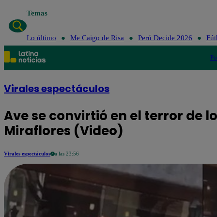
Temas
Lo último
Me Caigo de Risa
Perú Decide 2026
Fút
Po
Virales espectáculos
Ave se convirtió en el terror de 
Miraflores (Video)
Virales espectáculos
a las 23:56