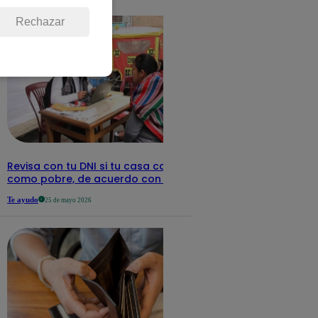
detalles
Rechazar
Revisa con tu DNI si tu casa califica
como pobre, de acuerdo con el Sisfoh
Te ayudo
25 de mayo 2026