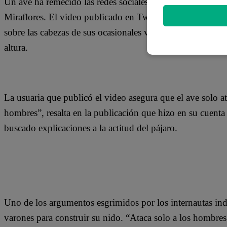
Un ave ha remecido las redes sociales al atacar a decenas 
Miraflores. El video publicado en Twitter se hizo viral y
sobre las cabezas de sus ocasionales víctimas, a los que 
altura.
La usuaria que publicó el video asegura que el ave solo a
hombres”, resalta en la publicación que hizo en su cuenta 
buscado explicaciones a la actitud del pájaro.
Uno de los argumentos esgrimidos por los internautas indic
varones para construir su nido. “Ataca solo a los hombres