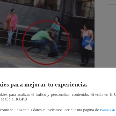
Des
ies para mejorar tu experiencia.
ookies para analizar el tráfico y personalizar contenido. Si estás en la
Compartir
n según el
RGPD
.
como se utilizan tus datos te invitamos leer nuestra pagina de
Política de