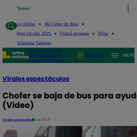
Temas
Lo último
Me Caigo
Lo último
Me Caigo de Risa
Perú Decide 2026
Fútbol peruano
Dólar
Valentina Valiente
Política
Lima
Mundo
Te ayudo
Tendencias
TV en vivo
MENÚ
Deportes
Espectáculos
Virales espectáculos
Chofer se baja de bus para ayud
(Video)
Virales espectáculos
a las 20:14