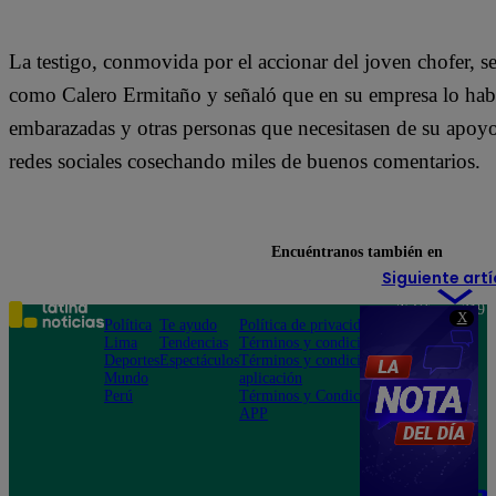
La testigo, conmovida por el accionar del joven chofer, se a
como Calero Ermitaño y señaló que en su empresa lo habí
embarazadas y otras personas que necesitasen de su apoyo.
redes sociales cosechando miles de buenos comentarios.
Encuéntranos también en
Siguiente artí
Teléfono: 219
X
Política
Te ayudo
Política de privacidad
1000
Lima
Tendencias
Términos y condiciones
Av. San
Deportes
Espectáculos
Términos y condiciones
Felipe 968
Mundo
aplicación
Jesús María
Perú
Términos y Condiciones
APP