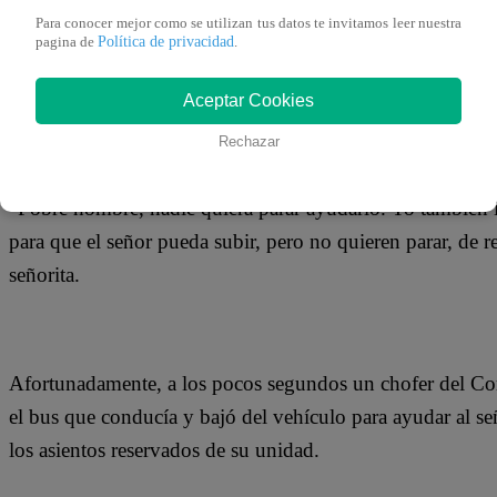
15 de enero 2019
Para conocer mejor como se utilizan tus datos te invitamos leer nuestra
Política de privacidad
pagina de
.
Un señor esperaba el bus que lo llevase a su destino, si
Aceptar Cookies
no podía subir por su cuenta. Lo peor era que ninguna un
Rechazar
ayudarlo. Entonces una joven decidió grabar el indignant
“Pobre hombre, nadie quiera parar ayudarlo. Yo también i
para que el señor pueda subir, pero no quieren parar, de 
señorita.
Afortunadamente, a los pocos segundos un chofer del Co
el bus que conducía y bajó del vehículo para ayudar al s
los asientos reservados de su unidad.