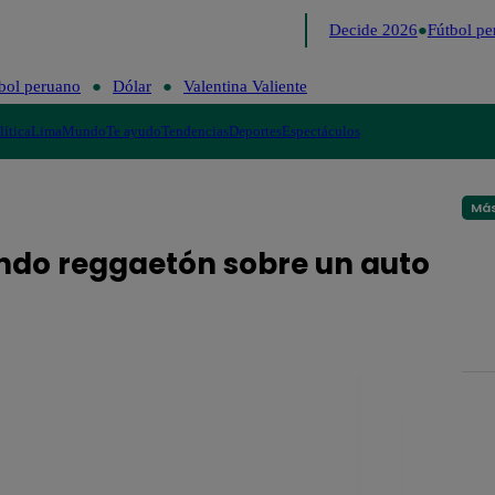
Lo último
Me Caigo de Risa
Perú Decide 2026
Fútbol pe
bol peruano
Dólar
Valentina Valiente
lítica
Lima
Mundo
Te ayudo
Tendencias
Deportes
Espectáculos
Más
ndo reggaetón sobre un auto