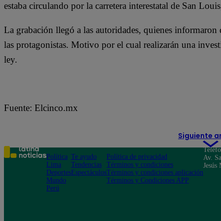
estaba circulando por la carretera interestatal de San Lou
La grabación llegó a las autoridades, quienes informaron
las protagonistas. Motivo por el cual realizarán una inve
ley.
Fuente: Elcinco.mx
Siguiente a
Teléf
Política
Te ayudo
Política de privacidad
Av. Sa
Lima
Tendencias
Términos y condiciones
Jesús 
Deportes
Espectáculos
Términos y condiciones aplicación
Mundo
Términos y Condiciones APP
Perú