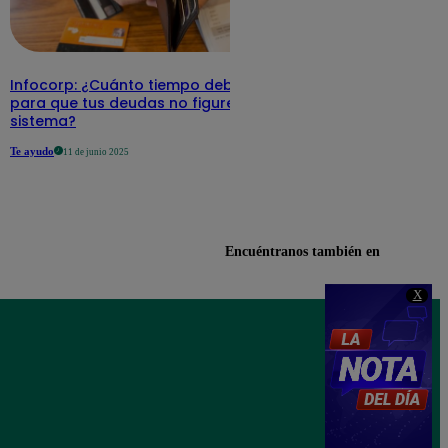
Infocorp: ¿Cuánto tiempo debe pasar
para que tus deudas no figuren en su
sistema?
Te ayudo
11 de junio 2025
Encuéntranos también en
X