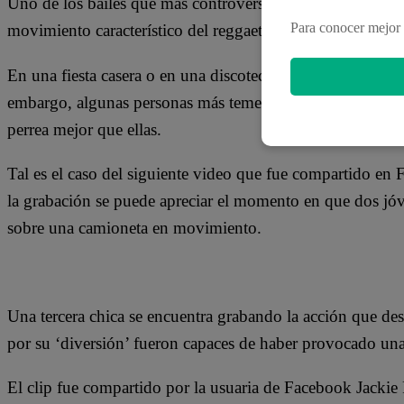
Uno de los bailes que más controversia ha generado a lo la
Para conocer mejor 
movimiento característico del reggaetón, pues los movimi
En una fiesta casera o en una discoteca son algunos de los
embargo, algunas personas más temerarias se atreven a po
perrea mejor que ellas.
Tal es el caso del siguiente video que fue compartido en 
la grabación se puede apreciar el momento en que dos jóv
sobre una camioneta en movimiento.
Una tercera chica se encuentra grabando la acción que des
por su ‘diversión’ fueron capaces de haber provocado una
El clip fue compartido por la usuaria de Facebook Jackie 