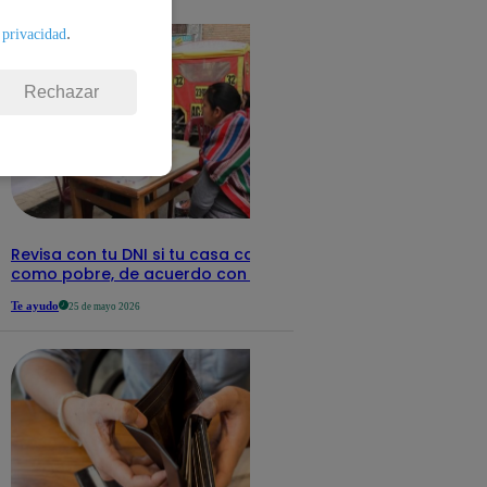
detalles
.
 privacidad
Rechazar
Revisa con tu DNI si tu casa califica
como pobre, de acuerdo con el Sisfoh
Te ayudo
25 de mayo 2026