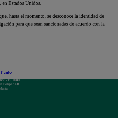
is, en Estados Unidos.
 que, hasta el momento, se desconoce la identidad de
stigación para que sean sancionadas de acuerdo con la
rtículo
ono: 219 1000
n Felipe 968
María