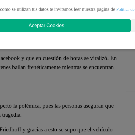
rgo de los años es, sin duda alguna, el perreo, el
como se utilizan tus datos te invitamos leer nuestra pagina de
entos sugerentes no son del agrado de todos.
Política de
 lugares donde se puede practicar este baile. Sin
Aceptar Cookies
ner en riesgo su vida con tal de demostrar que nadie
Facebook y que en cuestión de horas se viralizó. En
enes bailan frenéticamente mientras se encuentran
pertó la polémica, pues las personas aseguran que
 tragedia.
Friedhoff y gracias a esto se supo que el vehículo