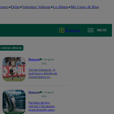
ruano
Dólar
Valentina Valiente
Lo último
Me Caigo de Risa
Perú De
TV en vivo
MENÚ
 vistos ahora
Deportes
07 de agosto
2026
Torneo Clausura: ¿A
qué hora y dónde ver
Universitario vs.
Sporting Cristal por la
fecha 4?
Deportes
07 de agosto
2026
Partidos de hoy,
viernes 7 de agosto:
programación para
ver fútbol EN VIVO