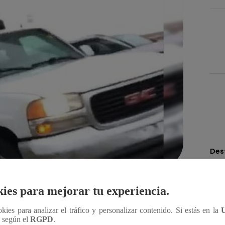
Des
Compartir
ies para mejorar tu experiencia.
ookies para analizar el tráfico y personalizar contenido. Si estás en la
n según el
RGPD
.