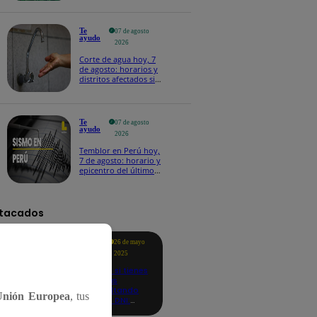
Te
07 de agosto
ayudo
2026
Corte de agua hoy, 7
de agosto: horarios y
distritos afectados sin
el servicio de Sedapal
Te
07 de agosto
ayudo
2026
Temblor en Perú hoy,
7 de agosto: horario y
epicentro del último
sismo, según IGP
tacados
Te
26 de mayo
ayudo
2025
Revisa si tienes
deudas
consultando
Unión Europea
, tus
con tu DNI:
aquí los