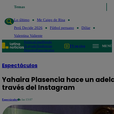
Temas
Lo último
Me Caigo de Risa
Perú Decide 2026
Fútbol peru
Lo último
Me Caigo de Risa
Perú Decide 2026
Fútbol peruano
Dólar
Valentina Valiente
Política
Lima
Mundo
Te ayudo
Tendencias
TV en vivo
MENÚ
Deportes
Espectáculos
Espectáculos
Yahaira Plasencia hace un adel
través del Instagram
Espectáculos
a las 13:07