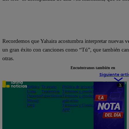
Recordemos que Yahaira acostumbra interpretar nuevas ve
un gran éxito con canciones como “Tú”, que también cant
otras.
Encuéntranos también en
Siguiente artí
Teléfono: 219
X
Política
Te ayudo
Política de privacidad
1000
Lima
Tendencias
Términos y condiciones
Av. San
Deportes
Espectáculos
Términos y condiciones
Felipe 968
Mundo
aplicación
Jesús María
Perú
Términos y Condiciones
APP