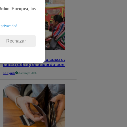
Unión Europea
, tus
.
 privacidad
Rechazar
Revisa con tu DNI si tu casa califica
como pobre, de acuerdo con el Sisfoh
Te ayudo
25 de mayo 2026