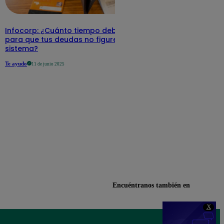
Infocorp: ¿Cuánto tiempo debe pasar
para que tus deudas no figuren en su
sistema?
Te ayudo
11 de junio 2025
Encuéntranos también en
X