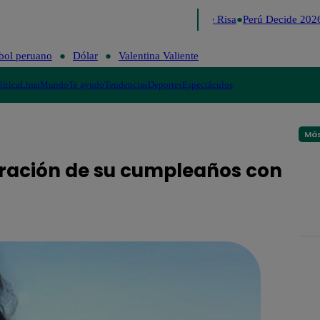
Lo último
Me Caigo de Risa
Perú Decide 2026
bol peruano
Dólar
Valentina Valiente
lítica
Lima
Mundo
Te ayudo
Tendencias
Deportes
Espectáculos
Más
ebración de su cumpleaños con