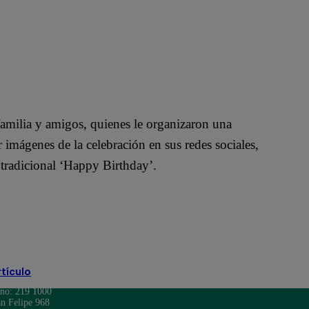
 familia y amigos, quienes le organizaron una
 imágenes de la celebración en sus redes sociales,
tradicional ‘Happy Birthday’.
rtículo
ono: 219 1000
n Felipe 968