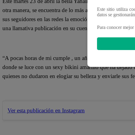
Este martes 23 de abril la bella Yahaira Plasencia celeb
Este sitio utiliza c
otra manera, se encuentra de lo más alegre por esta fecha
datos se gestionará
sus seguidores en las redes la emoción que sentía a pocas
Para conocer mejor 
una llamativa publicación en su cuenta de Instagram.
“A pocas horas de mi cumple , un año más y a la vez uno m
donde se luce con un sexy bikini amarillo que ha dejado c
quienes no dudaron en elogiar su belleza y enviarle sus fel
Ver esta publicación en Instagram