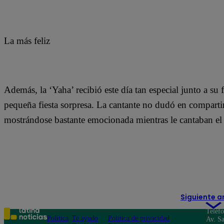
La más feliz
Además, la ‘Yaha’ recibió este día tan especial junto a su
pequeña fiesta sorpresa. La cantante no dudó en compartir
mostrándose bastante emocionada mientras le cantaban el 
Siguiente a
Teléf
Política
Te ayudo
Política de privacidad
Av. Sa