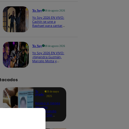
CASTING EN VIVO
Yo Soy
08 de agosto 2026
Yo Soy 2026 EN VIVO:
Cachín se une a
Raphael para cantar
una espectacular
versión de “Amor mío”
Yo Soy
08 de agosto 2026
Yo Soy 2026 EN VIVO:
¡Alejandra Guzmán,
Marcelo Motta y
Cerati dejan el rock y
se lanzan a la cumbia!
tacados
Te
26 de mayo
ayudo
2025
Revisa si tienes
deudas
consultando
con tu DNI:
aquí los
detalles