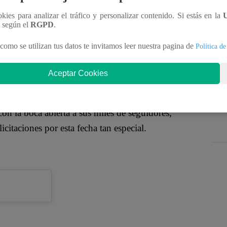
ra su cumpleaños número 25 y, como no podía ser de
ookies para analizar el tráfico y personalizar contenido. Si estás en la
. Es por eso que la salsera no dudó en compartir con
n según el
RGPD
.
 horas de cumplir un año más de vida, realizando
como se utilizan tus datos te invitamos leer nuestra pagina de
Política de
Aceptar Cookies
enos”, se puede leer en el post de la cantante,
on la boca abierta a sus miles de seguidores,
icitaciones por esta fecha tan especial.