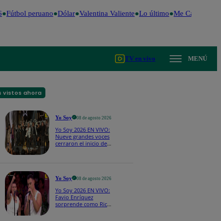
Fútbol peruano
Dólar
Valentina Valiente
Lo último
Me Caigo de Ri
TV en vivo
MENÚ
 vistos ahora
Yo Soy
08 de agosto 2026
Yo Soy 2026 EN VIVO:
Nueve grandes voces
cerraron el inicio de
Yo Soy con “We Are
the Champions”
Yo Soy
08 de agosto 2026
Yo Soy 2026 EN VIVO:
Favio Enríquez
sorprende como Ricky
Martin y pone a bailar
a todos en pleno