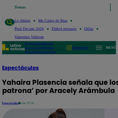
Temas
Lo último
Me Caigo de Risa
P
Lo último
Me Caigo de Risa
Perú Decide 2026
Fútbol peruano
Dólar
Valentina Valiente
Política
Lima
Mundo
Te ayudo
Tendencias
TV en vivo
MENÚ
Deportes
Espectáculos
Espectáculos
Yahaira Plasencia señala que los
patrona’ por Aracely Arámbula
Espectáculos
a las 19:18