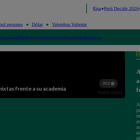
Lo último
Me Caigo de Risa
Perú Decide 2026
bol peruano
Dólar
Valentina Valiente
lítica
Lima
Mundo
Te ayudo
Tendencias
Deportes
Espectáculos
A
a
f
A
p
m
a
a
a
d