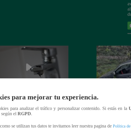
a
a
d
ies para mejorar tu experiencia.
 de agua hoy, 28 de abril: horarios y
Muerte en el Vraem
tos afectados sin el servicio de
militares que mata
ookies para analizar el tráfico y personalizar contenido. Si estás en la
n según el
RGPD
.
pal
operativo contra d
como se utilizan tus datos te invitamos leer nuestra pagina de
Política de