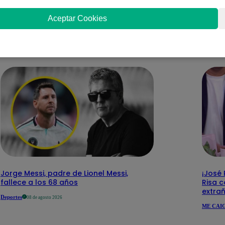
Aceptar Cookies
nteresar
Jorge Messi, padre de Lionel Messi,
¡José
fallece a los 68 años
Risa c
extra
Deportes
08 de agosto 2026
ME CAIG