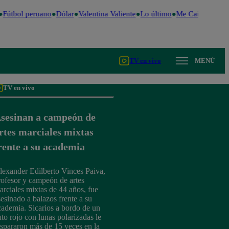
Fútbol peruano
Dólar
Valentina Valiente
Lo último
Me Caigo de Ris
TV en vivo
MENÚ
TV en vivo
sesinan a campeón de
rtes marciales mixtas
rente a su academia
lexander Edilberto Vinces Paiva,
rofesor y campeón de artes
arciales mixtas de 44 años, fue
sesinado a balazos frente a su
cademia. Sicarios a bordo de un
uto rojo con lunas polarizadas le
ispararon más de 15 veces en la