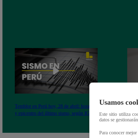
Usamos cook
Temblor en Perú hoy, 28 de abril: horario
Corte
y epicentro del último sismo, según IGP
distri
Este sitio utiliza c
datos se gestionará
Seda
Para conocer mejor 