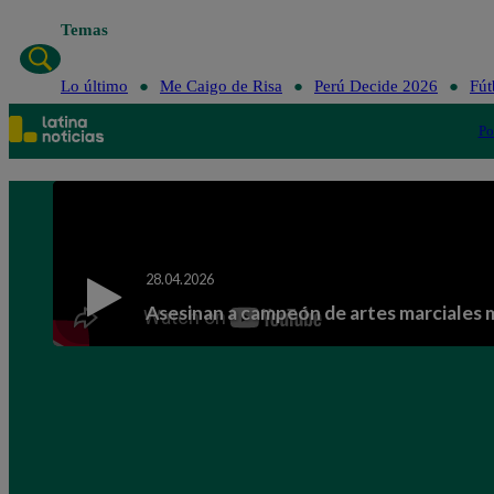
Temas
Lo último
Me Caigo de Risa
Perú Decide 2026
Fút
Po