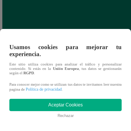
Usamos cookies para mejorar tu
experiencia.
Este sitio utiliza cookies para analizar el tráfico y personalizar
contenido. Si estás en la
Unión Europea
, tus datos se gestionarán
según el
RGPD
.
Para conocer mejor como se utilizan tus datos te invitamos leer nuestra
Política de privacidad
pagina de
.
Aceptar Cookies
Rechazar
Corte de agua hoy, 31 de mayo: horarios y
Tembl