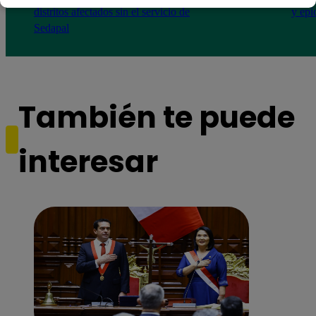
distritos afectados sin el servicio de
y epi
Sedapal
También te puede
interesar