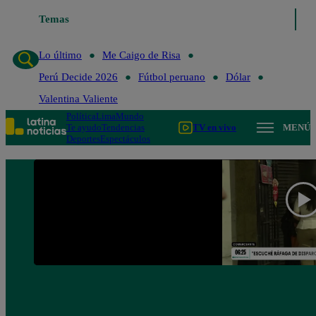
Temas
Lo último
Me Caigo de R
Lo último
Me Caigo de Risa
Perú Decide 2026
Fútbol peruano
Dólar
Valentina Valiente
Política
Lima
Mundo
Te ayudo
Tendencias
TV en vivo
MENÚ
Deportes
Espectáculos