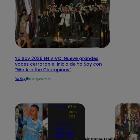
Yo Soy 2026 EN VIVO: Nueve grandes
voces cerraron el inicio de Yo Soy con
“We Are the Champions”
Yo Soy
08 de agosto 2026
Deportes
08 de
agosto
2026
Partidos y
tabla de
posiciones
del Torneo
Encuéntranos también en