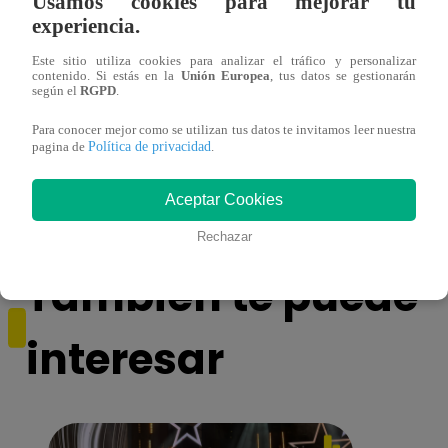
Usamos cookies para mejorar tu
experiencia.
Este sitio utiliza cookies para analizar el tráfico y personalizar
contenido. Si estás en la
Unión Europea
, tus datos se gestionarán
según el
RGPD
.
Para conocer mejor como se utilizan tus datos te invitamos leer nuestra
Política de privacidad
Falso delivery asesina a hombre con 12
Camió
pagina de
.
balazos en un billar | VIDEO
Evit
Aceptar Cookies
Rechazar
También te puede
interesar