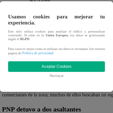
09 de abril 2026
Usamos cookies para mejorar tu
Un cambista fue asaltado a balazos por unos hampones que 
experiencia.
Centro de Lima
, este jueves 9 de abril a la vista de var
Este sitio utiliza cookies para analizar el tráfico y personalizar
medio del cierre de campaña de varios candidatos presiden
contenido. Si estás en la
Unión Europea
, tus datos se gestionarán
según el
RGPD
.
Según reporta el oficio policial, el intento de hurto ocurr
Para conocer mejor como se utilizan tus datos te invitamos leer nuestra
Política de privacidad
pagina de
.
comercial Real Plaza Centro Cívico, uno de los lugares má
Aceptar Cookies
Los testimonios señalan que los delincuentes emboscaron 
quitarle 16 mil dólares que cargaba consigo.
Rechazar
En el transcurso del asalto armado, se produjo una feroz b
comerciantes de la zona; muchos de ellos buscaban un espa
PNP detuvo a dos asaltantes