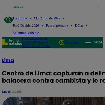
Temas
Lo último
Me Caigo de R
Lo último
Me Caigo de Risa
Perú Decide 2026
Fútbol peruano
Dólar
Valentina Valiente
Política
Lima
Mundo
Te ayudo
Tendencias
TV en vivo
MENÚ
Deportes
Espectáculos
Lima
Centro de Lima: capturan a del
balacera contra cambista y le r
Lima
a las 23:33