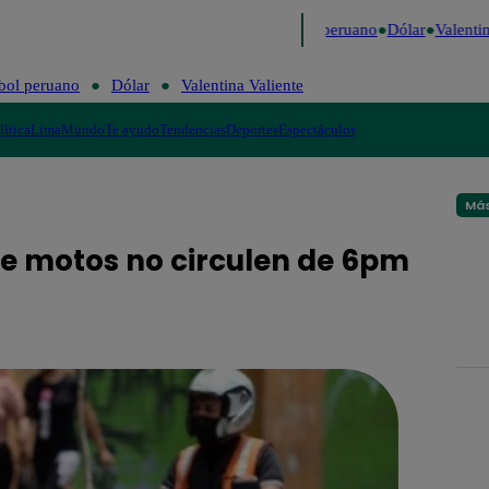
Me Caigo de Risa
Perú Decide 2026
Fútbol peruano
Dólar
Valentina
bol peruano
Dólar
Valentina Valiente
lítica
Lima
Mundo
Te ayudo
Tendencias
Deportes
Espectáculos
Más
que motos no circulen de 6pm