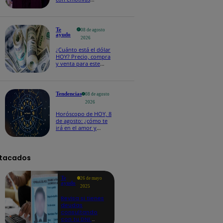
palabras: “Lo voy a
extrañar muchísimo”!
Te
08 de agosto
ayudo
2026
¿Cuánto está el dólar
HOY? Precio, compra
y venta para este
sábado 8 de agosto
Tendencias
08 de agosto
2026
Horóscopo de HOY, 8
de agosto: ¿cómo te
irá en el amor y
trabajo, según la IA?
tacados
Te
26 de mayo
ayudo
2025
Revisa si tienes
deudas
consultando
con tu DNI: