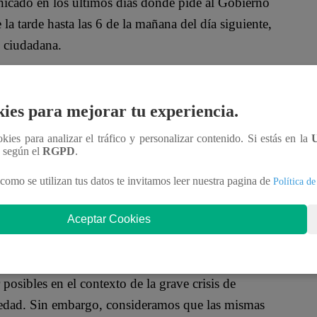
cado en los últimos días donde pide al Gobierno
la tarde hasta las 6 de la mañana del día siguiente,
d ciudadana.
cado, pide al Gobierno que no se utilicen las motos
sicariatos y más, han sido en esos vehículos.
ies para mejorar tu experiencia.
lice en este medio de transporte.
ookies para analizar el tráfico y personalizar contenido. Si estás en la
n según el
RGPD
.
como se utilizan tus datos te invitamos leer nuestra pagina de
Política de
Aceptar Cookies
osibles en el contexto de la grave crisis de
edad. Sin embargo, consideramos que las mismas