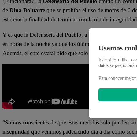
¿Funcionará? La
Defensoría del Pueblo
emitió un comuni
de
Dina Boluarte
que se prohíba el uso de motos de 6 de 
esto con la finalidad de terminar con la ola de insegurida
Y es que la Defensoría del Pueblo, a través de un comuni
en horas de la noche ya que los últimos casos de asaltos, 
Usamos cook
Además, el ente estatal pide que solo una persona se movi
Este sitio utiliza c
datos se gestionará
Para conocer mejor 
“Somos conscientes de que estas medidas solo pueden ser p
inseguridad que venimos padeciendo día a día como soci