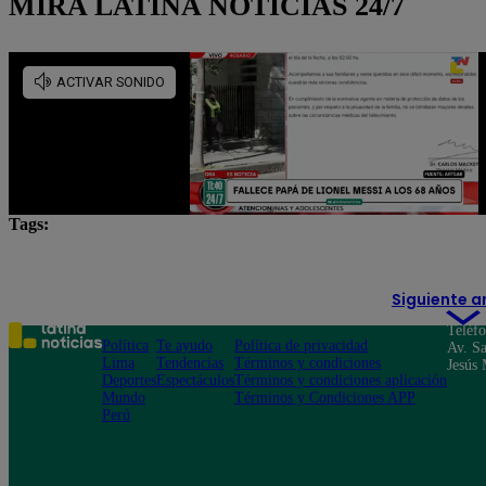
MIRA LATINA NOTICIAS 24/7
Tags:
Defensoría del Pueblo
Siguiente a
Teléf
Política
Te ayudo
Política de privacidad
Av. Sa
Lima
Tendencias
Términos y condiciones
Jesús 
Deportes
Espectáculos
Términos y condiciones aplicación
Mundo
Términos y Condiciones APP
Perú