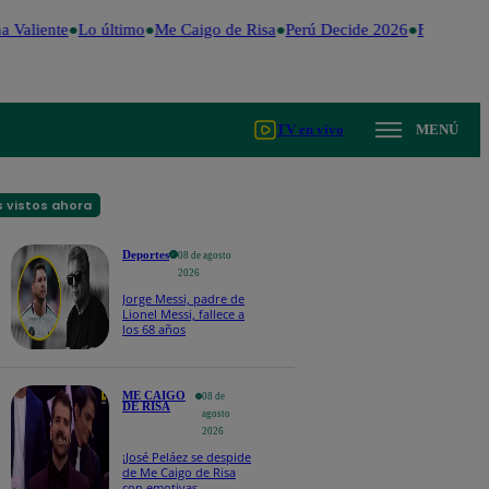
 Valiente
Lo último
Me Caigo de Risa
Perú Decide 2026
Fútbol per
TV en vivo
MENÚ
 vistos ahora
Deportes
08 de agosto
2026
Jorge Messi, padre de
Lionel Messi, fallece a
los 68 años
ME CAIGO
08 de
DE RISA
agosto
2026
¡José Peláez se despide
de Me Caigo de Risa
con emotivas