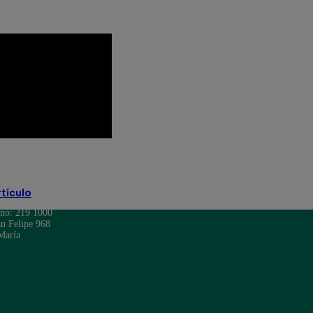
rtículo
ono: 219 1000
n Felipe 968
María